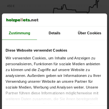
450 €
400 €
Zustimmung
Details
Über Cookies
350 €
300 €
Diese Webseite verwendet Cookies
Wir verwenden Cookies, um Inhalte und Anzeigen zu
250 €
personalisieren, Funktionen für soziale Medien anbieten
September
Januar
Mai
2025
2026
2026
zu können und die Zugriffe auf unsere Website zu
lose Ware
Sackware
analysieren. Außerdem geben wir Informationen zu Ihrer
Verwendung unserer Website an unsere Partner für
Die aktuelle Preisentwicklung für Holzpellets in Deutschland
soziale Medien, Werbung und Analysen weiter. Unsere
können Sie jederzeit auf unserer
Pelletspreise
-Seite
Partner führen diese Informationen möglicherweise mit
nachvollziehen.
weiteren Daten zusammen, die Sie ihnen bereitgestellt
haben oder die sie im Rahmen Ihrer Nutzung der Dienste