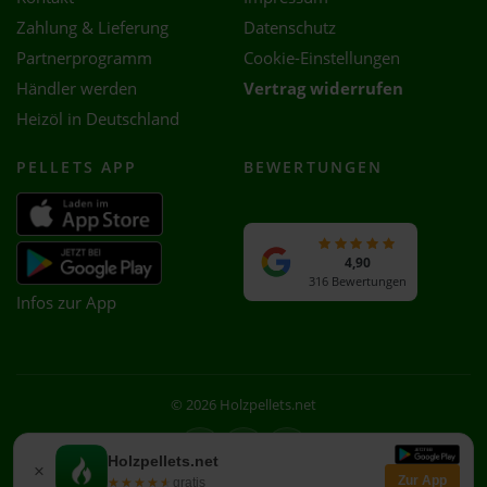
Zahlung & Lieferung
Datenschutz
Partnerprogramm
Cookie-Einstellungen
Händler werden
Vertrag widerrufen
Heizöl in Deutschland
PELLETS APP
BEWERTUNGEN
4,90
316 Bewertungen
Infos zur App
© 2026 Holzpellets.net
Facebook
Instagram
WhatsApp
Holzpellets.net
×
Zur App
★★★★★
★★★★★
gratis