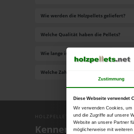
Wie werden die Holzpellets geliefert?
Welche Qualität haben die Pellets?
Wie lange ist die Lieferzeit der Pellets?
Welche Zahlungsarten gibt es?
Zustimmung
Diese Webseite verwendet 
Wir verwenden Cookies, um I
und die Zugriffe auf unsere 
HOLZPELLETS.NET APP
Website an unsere Partner fü
Kennen Sie schon uns
möglicherweise mit weiteren