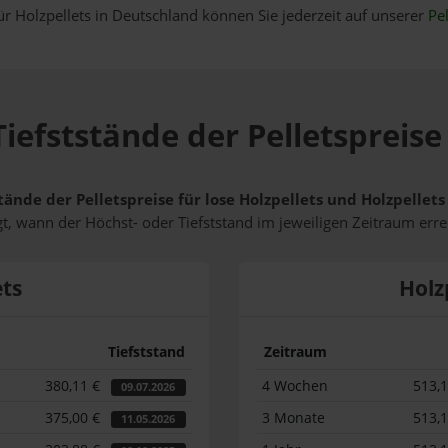
ür Holzpellets in Deutschland können Sie jederzeit auf unserer
Pel
iefststände der Pelletspreise
tände der Pelletspreise für lose Holzpellets und Holzpellet
t, wann der Höchst- oder Tiefststand im jeweiligen Zeitraum erre
ets
Holz
Tiefststand
Zeitraum
380,11 €
4 Wochen
513,
09.07.2026
375,00 €
3 Monate
513,
11.05.2026