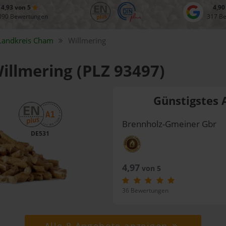
4,93 von 5
4,90
090 Bewertungen
317 B
Landkreis
Cham
Willmering
Willmering (PLZ 93497)
Günstigstes 
Brennholz-Gmeiner Gbr
DE531
4,97
von 5
36 Bewertungen