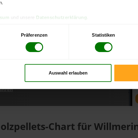
n.
ssum
und unsere
Datenschutzerklärung
.
d direkt online bestellen
m aktuellen Stand
Präferenzen
Statistiken
erfolgen
Auswahl erlauben
fahren
olzpellets-Chart für Willmeri