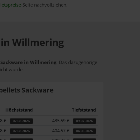
letspreise
-Seite nachvollziehen.
 in Willmering
s Sackware in Willmering
. Das dazugehörige
icht wurde.
pellets Sackware
Höchststand
Tiefststand
18 €
435,59 €
07.08.2026
09.07.2026
18 €
404,57 €
07.08.2026
04.06.2026