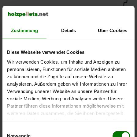
450 €
400 €
Zustimmung
Details
Über Cookies
350 €
Diese Webseite verwendet Cookies
300 €
Wir verwenden Cookies, um Inhalte und Anzeigen zu
personalisieren, Funktionen für soziale Medien anbieten
250 €
zu können und die Zugriffe auf unsere Website zu
September
Januar
Mai
analysieren. Außerdem geben wir Informationen zu Ihrer
2025
2026
2026
Verwendung unserer Website an unsere Partner für
lose Ware
Sackware
soziale Medien, Werbung und Analysen weiter. Unsere
Die aktuelle Preisentwicklung für Holzpellets in Deutschland
Partner führen diese Informationen möglicherweise mit
können Sie jederzeit auf unserer
Pelletspreise
-Seite
weiteren Daten zusammen, die Sie ihnen bereitgestellt
nachvollziehen.
haben oder die sie im Rahmen Ihrer Nutzung der Dienste
gesammelt haben.
Einwilligungsauswahl
Notwendig