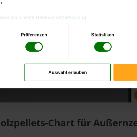
n.
ssum
und unsere
Datenschutzerklärung
.
d direkt online bestellen
m aktuellen Stand
Präferenzen
Statistiken
erfolgen
Auswahl erlauben
fahren
olzpellets-Chart für Außernze