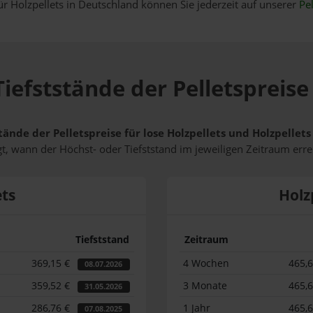
ür Holzpellets in Deutschland können Sie jederzeit auf unserer
Pel
iefststände der Pelletspreise
tände der Pelletspreise für lose Holzpellets und Holzpellet
t, wann der Höchst- oder Tiefststand im jeweiligen Zeitraum erre
ets
Holz
Tiefststand
Zeitraum
369,15 €
4 Wochen
465,
08.07.2026
359,52 €
3 Monate
465,
31.05.2026
286,76 €
1 Jahr
465,
07.08.2025