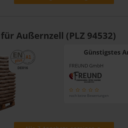
für Außernzell (PLZ 94532)
Günstigstes A
FREUND GmbH
DE016
noch keine Bewertungen