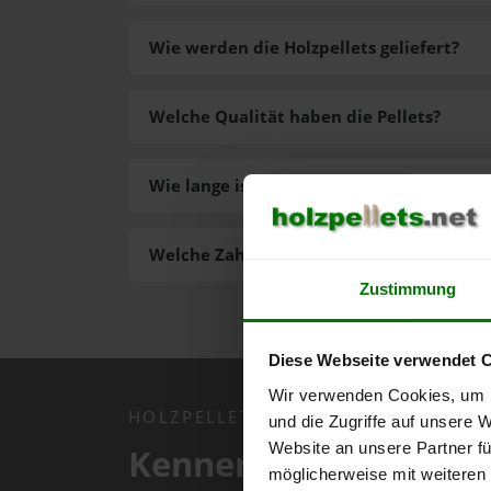
Wie werden die Holzpellets geliefert?
Welche Qualität haben die Pellets?
Wie lange ist die Lieferzeit der Pellets?
Welche Zahlungsarten gibt es?
Zustimmung
Diese Webseite verwendet 
Wir verwenden Cookies, um I
HOLZPELLETS.NET APP
und die Zugriffe auf unsere 
Website an unsere Partner fü
Kennen Sie schon uns
möglicherweise mit weiteren