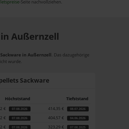
letspreise
-Seite nachvollziehen.
 in Außernzell
s Sackware in Außernzell
. Das dazugehörige
icht wurde.
pellets Sackware
Höchststand
Tiefststand
62 €
414,35 €
07.08.2026
08.07.2026
62 €
404,57 €
07.08.2026
04.06.2026
62 €
323,29 €
07.08.2026
07.08.2025