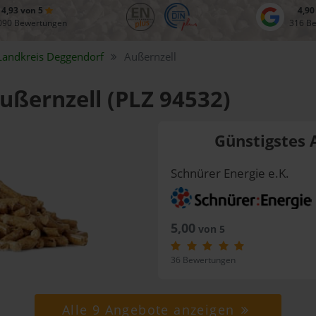
4,93 von 5
4,90
090 Bewertungen
316 B
Landkreis
Deggendorf
Außernzell
Außernzell (PLZ 94532)
Günstigstes 
Schnürer Energie e.K.
5,00
von 5
36 Bewertungen
Alle 9 Angebote anzeigen