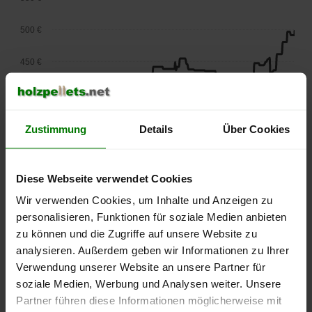
500 €
450 €
400 €
350 €
Zustimmung
Details
Über Cookies
300 €
Diese Webseite verwendet Cookies
250 €
Wir verwenden Cookies, um Inhalte und Anzeigen zu
September
Januar
Mai
2025
2026
2026
personalisieren, Funktionen für soziale Medien anbieten
zu können und die Zugriffe auf unsere Website zu
lose Ware
Sackware
analysieren. Außerdem geben wir Informationen zu Ihrer
Die aktuelle Preisentwicklung für Holzpellets in Deutschland
Verwendung unserer Website an unsere Partner für
können Sie jederzeit auf unserer
Pelletspreise
-Seite
soziale Medien, Werbung und Analysen weiter. Unsere
nachvollziehen.
Partner führen diese Informationen möglicherweise mit