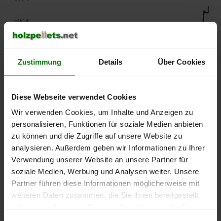
500 €
450 €
Zustimmung
Details
Über Cookies
400 €
350 €
Diese Webseite verwendet Cookies
Wir verwenden Cookies, um Inhalte und Anzeigen zu
300 €
personalisieren, Funktionen für soziale Medien anbieten
250 €
zu können und die Zugriffe auf unsere Website zu
September
Januar
Mai
analysieren. Außerdem geben wir Informationen zu Ihrer
2025
2026
2026
Verwendung unserer Website an unsere Partner für
lose Ware
Sackware
soziale Medien, Werbung und Analysen weiter. Unsere
Die aktuelle Preisentwicklung für Holzpellets in Deutschland
Partner führen diese Informationen möglicherweise mit
können Sie jederzeit auf unserer
Pelletspreise
-Seite
weiteren Daten zusammen, die Sie ihnen bereitgestellt
nachvollziehen.
haben oder die sie im Rahmen Ihrer Nutzung der Dienste
gesammelt haben.