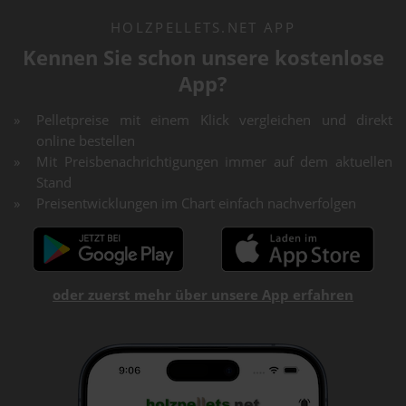
HOLZPELLETS.NET APP
Kennen Sie schon unsere kostenlose
App?
Pelletpreise mit einem Klick vergleichen und direkt
online bestellen
Mit Preisbenachrichtigungen immer auf dem aktuellen
Stand
Preisentwicklungen im Chart einfach nachverfolgen
oder zuerst mehr über unsere App erfahren