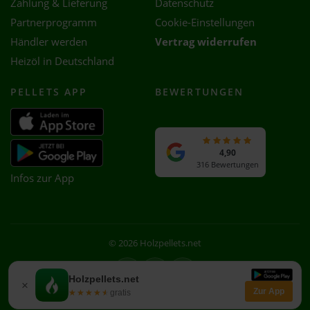
Zahlung & Lieferung
Datenschutz
Partnerprogramm
Cookie-Einstellungen
Händler werden
Vertrag widerrufen
Heizöl in Deutschland
PELLETS APP
BEWERTUNGEN
4,90
316 Bewertungen
Infos zur App
© 2026 Holzpellets.net
Facebook
Instagram
WhatsApp
Holzpellets.net
×
Zur App
★★★★★
★★★★★
gratis