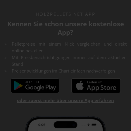
HOLZPELLETS.NET APP
Kennen Sie schon unsere kostenlose
App?
Pelletpreise mit einem Klick vergleichen und direkt
online bestellen
Mit Preisbenachrichtigungen immer auf dem aktuellen
Stand
Preisentwicklungen im Chart einfach nachverfolgen
oder zuerst mehr über unsere App erfahren