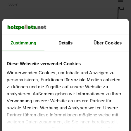
500 €
450 €
400 €
Zustimmung
Details
Über Cookies
350 €
Diese Webseite verwendet Cookies
300 €
Wir verwenden Cookies, um Inhalte und Anzeigen zu
personalisieren, Funktionen für soziale Medien anbieten
250 €
zu können und die Zugriffe auf unsere Website zu
September
Januar
Mai
analysieren. Außerdem geben wir Informationen zu Ihrer
2025
2026
2026
Verwendung unserer Website an unsere Partner für
lose Ware
Sackware
soziale Medien, Werbung und Analysen weiter. Unsere
Die aktuelle Preisentwicklung für Holzpellets in Deutschland
Partner führen diese Informationen möglicherweise mit
können Sie jederzeit auf unserer
Pelletspreise
-Seite
weiteren Daten zusammen, die Sie ihnen bereitgestellt
nachvollziehen.
haben oder die sie im Rahmen Ihrer Nutzung der Dienste