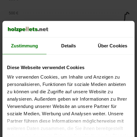
500 €
450 €
400 €
Zustimmung
Details
Über Cookies
350 €
Diese Webseite verwendet Cookies
300 €
Wir verwenden Cookies, um Inhalte und Anzeigen zu
250 €
personalisieren, Funktionen für soziale Medien anbieten
September
Januar
Mai
zu können und die Zugriffe auf unsere Website zu
2025
2026
2026
analysieren. Außerdem geben wir Informationen zu Ihrer
lose Ware
Sackware
Verwendung unserer Website an unsere Partner für
Die aktuelle Preisentwicklung für Holzpellets in Deutschland
soziale Medien, Werbung und Analysen weiter. Unsere
können Sie jederzeit auf unserer
Pelletspreise
-Seite
Partner führen diese Informationen möglicherweise mit
nachvollziehen.
weiteren Daten zusammen, die Sie ihnen bereitgestellt
haben oder die sie im Rahmen Ihrer Nutzung der Dienste