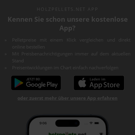
HOLZPELLETS.NET APP
Kennen Sie schon unsere kostenlose
App?
Pelletpreise mit einem Klick vergleichen und direkt
online bestellen
Mit Preisbenachrichtigungen immer auf dem aktuellen
Stand
Preisentwicklungen im Chart einfach nachverfolgen
oder zuerst mehr über unsere App erfahren