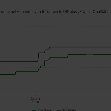
 1 Tonne bei Abnahme
von 6 Tonnen
in DINplus-/ENplus-Qualität bei 
Januar
2026
lose Ware
Sackware