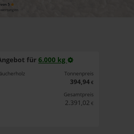
 von 5
ewertungen
Angebot für
6.000 kg
äucherholz
Tonnenpreis
394,94
€
Gesamtpreis
2.391,02
€