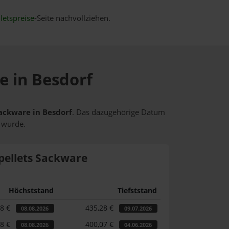
letspreise
-Seite nachvollziehen.
e in Besdorf
Sackware in Besdorf
. Das dazugehörige Datum
t wurde.
pellets Sackware
Höchststand
Tiefststand
88 €
435,28 €
08.08.2026
09.07.2026
88 €
400,07 €
08.08.2026
04.06.2026