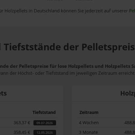
ür Holzpellets in Deutschland können Sie jederzeit auf unserer
Pel
 Tiefststände der Pelletspreis
nde der Pelletspreise für lose Holzpellets und Holzpellets 
wann der Höchst- oder Tiefststand im jeweiligen Zeitraum erreich
ets
Holz
Tiefststand
Zeitraum
363,37 €
4 Wochen
488,
09.07.2026
358,45 €
3 Monate
488,
12.05.2026