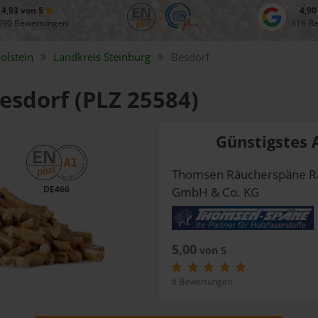
4,93 von 5
4,90
090 Bewertungen
316 B
olstein
Landkreis
Steinburg
Besdorf
Besdorf (PLZ 25584)
Günstigstes 
Thomsen Räucherspäne R
DE466
GmbH & Co. KG
5,00
von 5
6 Bewertungen