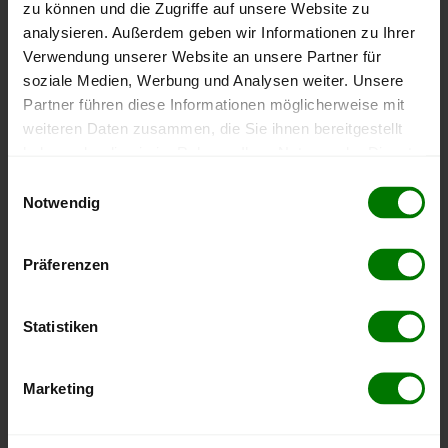
Hofstetten
zu können und die Zugriffe auf unsere Website zu
analysieren. Außerdem geben wir Informationen zu Ihrer
Hurlach
Verwendung unserer Website an unsere Partner für
Igling
soziale Medien, Werbung und Analysen weiter. Unsere
Kaufering
Partner führen diese Informationen möglicherweise mit
Kinsau
weiteren Daten zusammen, die Sie ihnen bereitgestellt
haben oder die sie im Rahmen Ihrer Nutzung der Dienste
Landsberg am Lech
gesammelt haben.
Einwilligungsauswahl
Penzing
Notwendig
Prittriching
Hier finden Sie unser
Impressum
und unsere
Pürgen
Datenschutzerklärung
.
Präferenzen
Reichling
Rott
Statistiken
Sankt Ottilien
Scheuring
Marketing
Schondorf
Schwifting