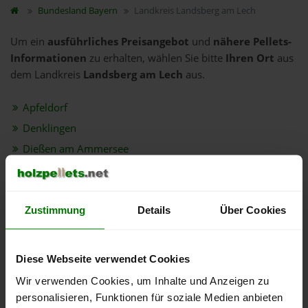
Bundesland
Bayern
Landkreis Landsberg am Lech
Um ein
ausführliches Preisangebot
und
nähere Pellets-
Informationen
zu erhalten, wählen Sie bitte
Ihren Ort
aus
dem Landkreis
Landsberg am Lech
aus.
Apfeldorf
Denklingen
Dießen am Ammersee
Eching am Ammersee
Egling an der Paar
Eresing
Zustimmung
Details
Über Cookies
Finning
Fuchstal
Diese Webseite verwendet Cookies
Geltendorf
Wir verwenden Cookies, um Inhalte und Anzeigen zu
Greifenberg
personalisieren, Funktionen für soziale Medien anbieten