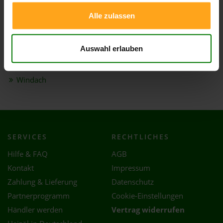
Thaining
Alle zulassen
Unterdießen
Utting
Auswahl erlauben
Vilgertshofen
Weil
Windach
SERVICES
RECHTLICHES
Hilfe & FAQ
AGB
Kontakt
Impressum
Zahlung & Lieferung
Datenschutz
Partnerprogramm
Cookie-Einstellungen
Händler werden
Vertrag widerrufen