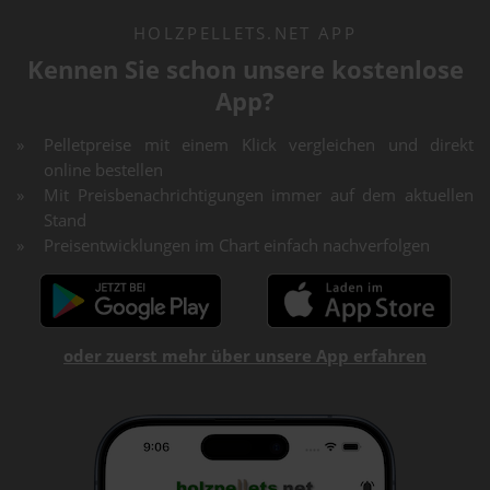
HOLZPELLETS.NET APP
Kennen Sie schon unsere kostenlose
App?
Pelletpreise mit einem Klick vergleichen und direkt
online bestellen
Mit Preisbenachrichtigungen immer auf dem aktuellen
Stand
Preisentwicklungen im Chart einfach nachverfolgen
oder zuerst mehr über unsere App erfahren