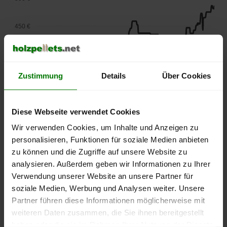
450 €
400 €
Zustimmung
Details
Über Cookies
350 €
300 €
Diese Webseite verwendet Cookies
Wir verwenden Cookies, um Inhalte und Anzeigen zu
250 €
personalisieren, Funktionen für soziale Medien anbieten
September
Januar
Mai
zu können und die Zugriffe auf unsere Website zu
2025
2026
2026
analysieren. Außerdem geben wir Informationen zu Ihrer
lose Ware
Sackware
Verwendung unserer Website an unsere Partner für
Die aktuelle Preisentwicklung für Holzpellets in Deutschland
soziale Medien, Werbung und Analysen weiter. Unsere
können Sie jederzeit auf unserer
Pelletspreise
-Seite
Partner führen diese Informationen möglicherweise mit
nachvollziehen.
weiteren Daten zusammen, die Sie ihnen bereitgestellt
haben oder die sie im Rahmen Ihrer Nutzung der Dienste