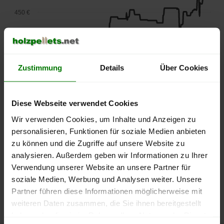
450 €
400 €
Zustimmung
Details
Über Cookies
350 €
300 €
Diese Webseite verwendet Cookies
Wir verwenden Cookies, um Inhalte und Anzeigen zu
250 €
personalisieren, Funktionen für soziale Medien anbieten
September
Januar
Mai
2025
2026
2026
zu können und die Zugriffe auf unsere Website zu
lose Ware
Sackware
analysieren. Außerdem geben wir Informationen zu Ihrer
Verwendung unserer Website an unsere Partner für
Die aktuelle Preisentwicklung für Holzpellets in Deutschland
soziale Medien, Werbung und Analysen weiter. Unsere
können Sie jederzeit auf unserer
Pelletspreise
-Seite
Partner führen diese Informationen möglicherweise mit
nachvollziehen.
weiteren Daten zusammen, die Sie ihnen bereitgestellt
haben oder die sie im Rahmen Ihrer Nutzung der Dienste