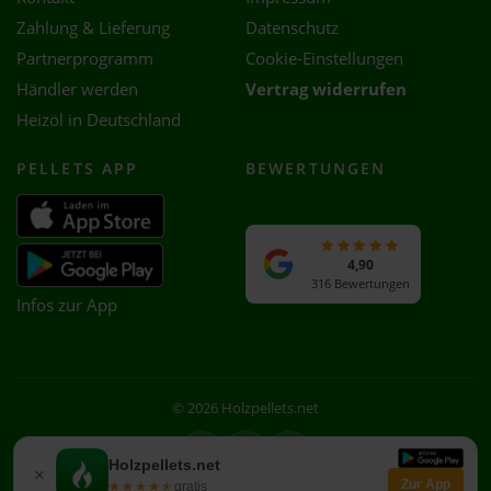
Zahlung & Lieferung
Datenschutz
Partnerprogramm
Cookie-Einstellungen
Händler werden
Vertrag widerrufen
Heizöl in Deutschland
PELLETS APP
BEWERTUNGEN
4,90
316 Bewertungen
Infos zur App
© 2026 Holzpellets.net
Facebook
Instagram
WhatsApp
Holzpellets.net
×
Zur App
★★★★★
★★★★★
gratis