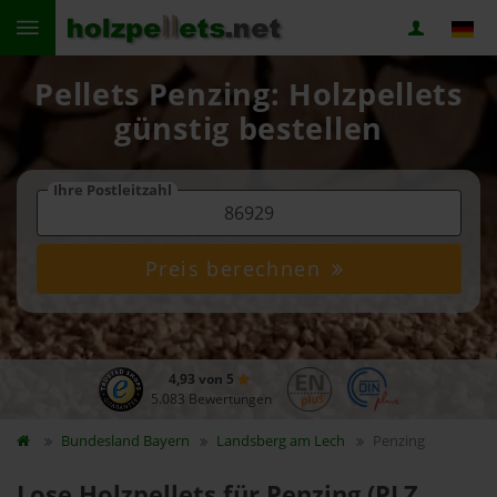
Pellets Penzing: Holzpellets
günstig bestellen
Ihre Postleitzahl
Preis berechnen
4,93 von 5
5.083 Bewertungen
Bundesland
Bayern
Landsberg am Lech
Penzing
Lose Holzpellets für Penzing (PLZ