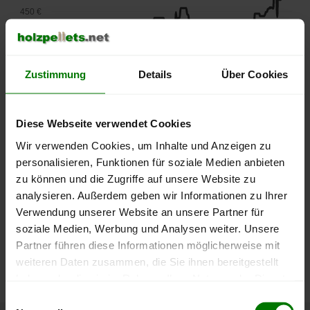
450 €
400 €
Zustimmung
Details
Über Cookies
350 €
Diese Webseite verwendet Cookies
300 €
Wir verwenden Cookies, um Inhalte und Anzeigen zu
personalisieren, Funktionen für soziale Medien anbieten
250 €
September
Januar
Mai
zu können und die Zugriffe auf unsere Website zu
2025
2026
2026
analysieren. Außerdem geben wir Informationen zu Ihrer
lose Ware
Sackware
Verwendung unserer Website an unsere Partner für
soziale Medien, Werbung und Analysen weiter. Unsere
Die aktuelle Preisentwicklung für Holzpellets in Deutschland
Partner führen diese Informationen möglicherweise mit
können Sie jederzeit auf unserer
Pelletspreise
-Seite
weiteren Daten zusammen, die Sie ihnen bereitgestellt
nachvollziehen.
haben oder die sie im Rahmen Ihrer Nutzung der Dienste
gesammelt haben.
Einwilligungsauswahl