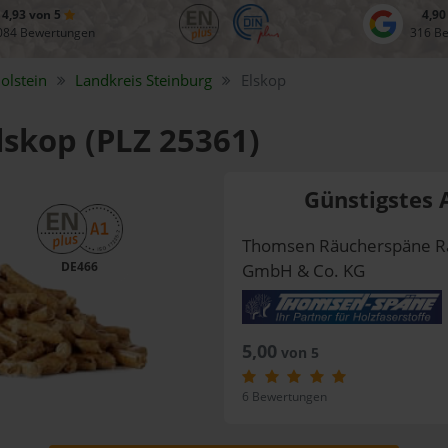
4,93 von 5
4,90
084 Bewertungen
316 B
olstein
Landkreis
Steinburg
Elskop
Elskop (PLZ 25361)
Günstigstes 
Thomsen Räucherspäne R
DE466
GmbH & Co. KG
5,00
von 5
6 Bewertungen