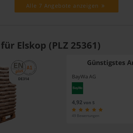
Alle 7 Angebote anzeigen
für Elskop (PLZ 25361)
Günstigstes A
BayWa AG
DE314
4,92
von 5
49 Bewertungen