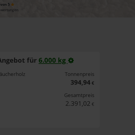
 von 5
ewertungen
Angebot für
6.000 kg
äucherholz
Tonnenpreis
394,94
€
Gesamtpreis
2.391,02
€