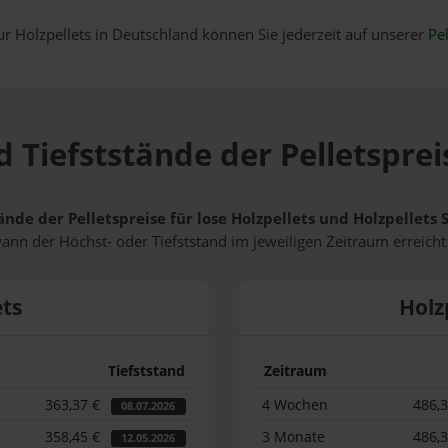
ür Holzpellets in Deutschland können Sie jederzeit auf unserer
Pel
 Tiefststände der Pelletsprei
ände der Pelletspreise für lose Holzpellets und Holzpellets
wann der Höchst- oder Tiefststand im jeweiligen Zeitraum erreich
ets
Holz
Tiefststand
Zeitraum
363,37 €
4 Wochen
486,
08.07.2026
358,45 €
3 Monate
486,
12.05.2026