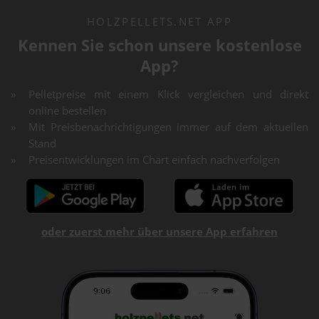
HOLZPELLETS.NET APP
Kennen Sie schon unsere kostenlose
App?
Pelletpreise mit einem Klick vergleichen und direkt
online bestellen
Mit Preisbenachrichtigungen immer auf dem aktuellen
Stand
Preisentwicklungen im Chart einfach nachverfolgen
oder zuerst mehr über unsere App erfahren