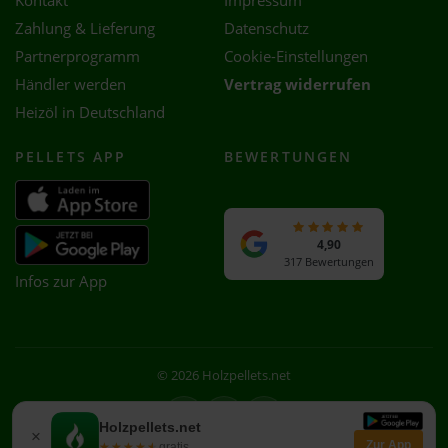
Kontakt
Impressum
Zahlung & Lieferung
Datenschutz
Partnerprogramm
Cookie-Einstellungen
Händler werden
Vertrag widerrufen
Heizöl in Deutschland
PELLETS APP
BEWERTUNGEN
4,90
317 Bewertungen
Infos zur App
© 2026 Holzpellets.net
Facebook
Instagram
WhatsApp
Holzpellets.net
×
Zur App
★★★★★
★★★★★
gratis