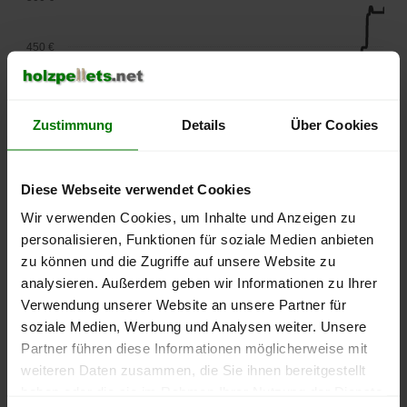
450 €
400 €
Zustimmung
Details
Über Cookies
350 €
Diese Webseite verwendet Cookies
300 €
Wir verwenden Cookies, um Inhalte und Anzeigen zu
personalisieren, Funktionen für soziale Medien anbieten
250 €
zu können und die Zugriffe auf unsere Website zu
September
Januar
Mai
2025
2026
2026
analysieren. Außerdem geben wir Informationen zu Ihrer
Verwendung unserer Website an unsere Partner für
lose Ware
Sackware
soziale Medien, Werbung und Analysen weiter. Unsere
Die aktuelle Preisentwicklung für Holzpellets in Deutschland
Partner führen diese Informationen möglicherweise mit
können Sie jederzeit auf unserer
Pelletspreise
-Seite
weiteren Daten zusammen, die Sie ihnen bereitgestellt
nachvollziehen.
haben oder die sie im Rahmen Ihrer Nutzung der Dienste