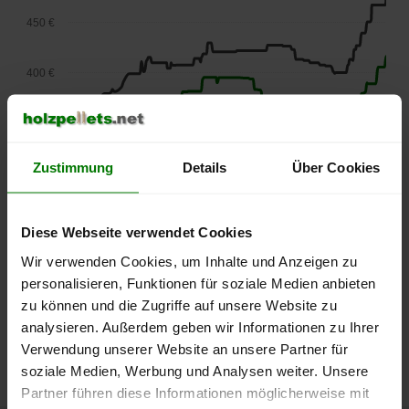
450 €
400 €
350 €
Zustimmung
Details
Über Cookies
300 €
250 €
Diese Webseite verwendet Cookies
September
Januar
Mai
2025
2026
2026
Wir verwenden Cookies, um Inhalte und Anzeigen zu
lose Ware
Sackware
personalisieren, Funktionen für soziale Medien anbieten
zu können und die Zugriffe auf unsere Website zu
Die aktuelle Preisentwicklung für Holzpellets in Deutschland
analysieren. Außerdem geben wir Informationen zu Ihrer
können Sie jederzeit auf unserer
Pelletspreise
-Seite
Verwendung unserer Website an unsere Partner für
nachvollziehen.
soziale Medien, Werbung und Analysen weiter. Unsere
Partner führen diese Informationen möglicherweise mit