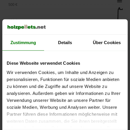
500 €
450 €
400 €
Zustimmung
Details
Über Cookies
350 €
Diese Webseite verwendet Cookies
300 €
Wir verwenden Cookies, um Inhalte und Anzeigen zu
personalisieren, Funktionen für soziale Medien anbieten
250 €
zu können und die Zugriffe auf unsere Website zu
September
Januar
Mai
analysieren. Außerdem geben wir Informationen zu Ihrer
2025
2026
2026
Verwendung unserer Website an unsere Partner für
lose Ware
Sackware
soziale Medien, Werbung und Analysen weiter. Unsere
Die aktuelle Preisentwicklung für Holzpellets in Deutschland
Partner führen diese Informationen möglicherweise mit
können Sie jederzeit auf unserer
Pelletspreise
-Seite
weiteren Daten zusammen, die Sie ihnen bereitgestellt
nachvollziehen.
haben oder die sie im Rahmen Ihrer Nutzung der Dienste