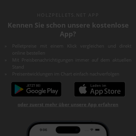
HOLZPELLETS.NET APP
Kennen Sie schon unsere kostenlose
App?
Pelletpreise mit einem Klick vergleichen und direkt
online bestellen
Mit Preisbenachrichtigungen immer auf dem aktuellen
Stand
Preisentwicklungen im Chart einfach nachverfolgen
oder zuerst mehr über unsere App erfahren