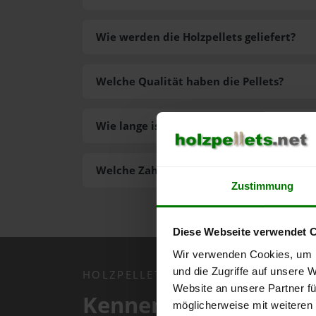
Wie werden die Holzpellets geliefert?
Welche Qualität haben die Pellets?
Wie lange ist die Lieferzeit der Pellets?
Welche Zahlungsarten gibt es?
Zustimmung
Diese Webseite verwendet 
Wir verwenden Cookies, um I
und die Zugriffe auf unsere 
HOLZPELLETS.NET APP
Website an unsere Partner fü
Kennen Sie schon uns
möglicherweise mit weiteren