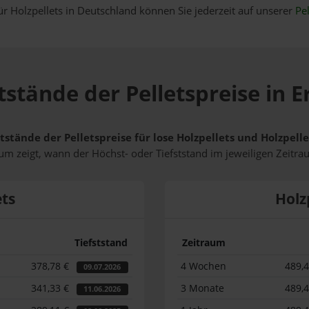
ür Holzpellets in Deutschland können Sie jederzeit auf unserer
Pel
tstände der Pelletspreise in
tstände der Pelletspreise für lose Holzpellets und Holzpel
m zeigt, wann der Höchst- oder Tiefststand im jeweiligen Zeitra
ets
Holz
Tiefststand
Zeitraum
378,78 €
4 Wochen
489,
09.07.2026
341,33 €
3 Monate
489,
11.06.2026