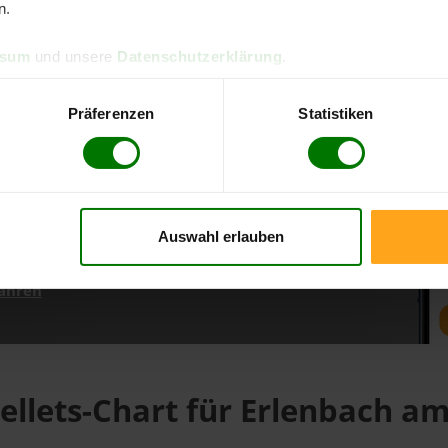
n.
ssum
und unsere
Datenschutzerklärung
.
d direkt online bestellen
m aktuellen Stand
Präferenzen
Statistiken
erfolgen
Auswahl erlauben
fahren
ellets-Chart für Erlenbach a