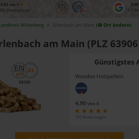
4,93 von 5
4,90
090 Bewertungen
317 B
Landkreis
Miltenberg
Erlenbach am Main
(
Ort ändern)
Erlenbach am Main (PLZ 63906
Günstigstes 
Woodox Holzpellets
DE320
4,90
von 5
191 Bewertungen