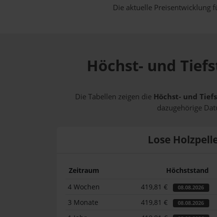
Die aktuelle Preisentwicklung f
Höchst- und Tiefs
Die Tabellen zeigen die
Höchst- und Tiefs
dazugehörige Datu
Lose Holzpell
Zeitraum
Höchststand
4 Wochen
419,81 €
08.08.2026
3 Monate
419,81 €
08.08.2026