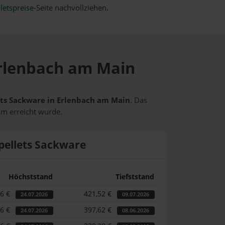
letspreise
-Seite nachvollziehen.
 Erlenbach am Main
lets Sackware in Erlenbach am Main
. Das
um erreicht wurde.
pellets Sackware
Höchststand
Tiefststand
46 €
421,52 €
24.07.2026
09.07.2026
46 €
397,62 €
24.07.2026
08.06.2026