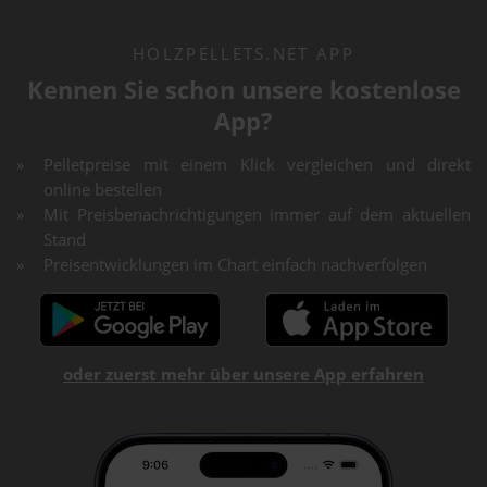
HOLZPELLETS.NET APP
Kennen Sie schon unsere kostenlose
App?
Pelletpreise mit einem Klick vergleichen und direkt
online bestellen
Mit Preisbenachrichtigungen immer auf dem aktuellen
Stand
Preisentwicklungen im Chart einfach nachverfolgen
oder zuerst mehr über unsere App erfahren