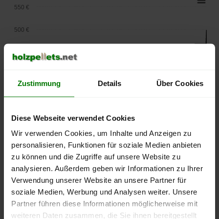
550 €
500 €
450 €
400 €
Zustimmung
Details
Über Cookies
350 €
Diese Webseite verwendet Cookies
300 €
Wir verwenden Cookies, um Inhalte und Anzeigen zu
250 €
personalisieren, Funktionen für soziale Medien anbieten
September
Januar
Mai
zu können und die Zugriffe auf unsere Website zu
2025
2026
2026
analysieren. Außerdem geben wir Informationen zu Ihrer
lose Ware
Sackware
Verwendung unserer Website an unsere Partner für
Die aktuelle Preisentwicklung für Holzpellets in Deutschland
soziale Medien, Werbung und Analysen weiter. Unsere
können Sie jederzeit auf unserer
Pelletspreise
-Seite
Partner führen diese Informationen möglicherweise mit
nachvollziehen.
weiteren Daten zusammen, die Sie ihnen bereitgestellt