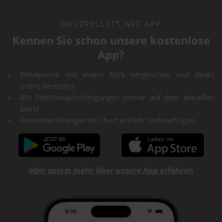
HOLZPELLETS.NET APP
Kennen Sie schon unsere kostenlose
App?
Pelletpreise mit einem Klick vergleichen und direkt
online bestellen
Mit Preisbenachrichtigungen immer auf dem aktuellen
Stand
Preisentwicklungen im Chart einfach nachverfolgen
oder zuerst mehr über unsere App erfahren