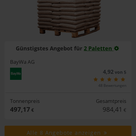
Günstigstes Angebot für
2 Paletten
BayWa AG
4,92
von 5
48 Bewertungen
Tonnenpreis
Gesamtpreis
497,17
984,41
€
€
Alle 8 Angebote anzeigen