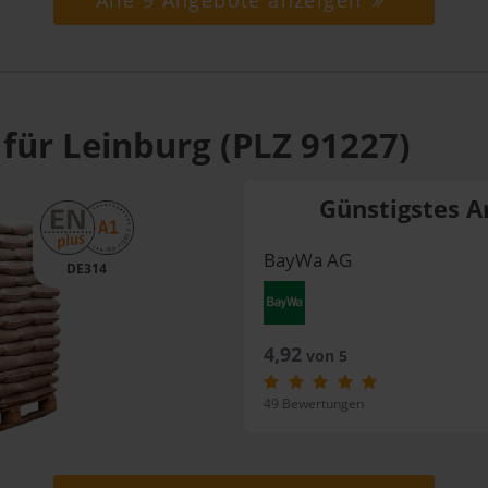
Alle 9 Angebote anzeigen
für Leinburg (PLZ 91227)
Günstigstes A
BayWa AG
DE314
4,92
von 5
49 Bewertungen