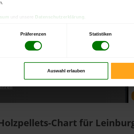
n.
ssum
und unsere
Datenschutzerklärung
.
d direkt online bestellen
m aktuellen Stand
Präferenzen
Statistiken
erfolgen
Auswahl erlauben
fahren
Holzpellets-Chart für Leinbur