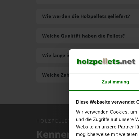
Wie werden die Holzpellets geliefert?
Welche Qualität haben die Pellets?
Wie lange ist die Lieferzeit der Pellets?
Welche Zahlungsarten gibt es?
Zustimmung
Diese Webseite verwendet 
Wir verwenden Cookies, um I
und die Zugriffe auf unsere 
HOLZPELLETS.NET APP
Website an unsere Partner fü
Kennen Sie schon uns
möglicherweise mit weiteren