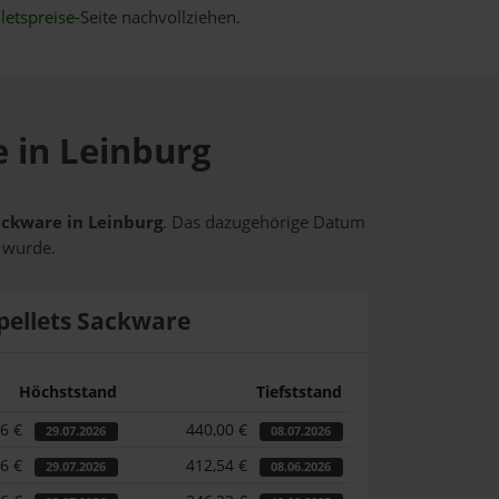
letspreise
-Seite nachvollziehen.
e in Leinburg
Sackware in Leinburg
. Das dazugehörige Datum
t wurde.
pellets Sackware
Höchststand
Tiefststand
66 €
440,00 €
29.07.2026
08.07.2026
66 €
412,54 €
29.07.2026
08.06.2026