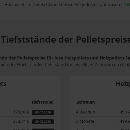
ür Holzpellets in Deutschland können Sie jederzeit auf unserer
Pel
Tiefststände der Pelletspreis
nde der Pelletspreise für lose Holzpellets und Holzpellets 
wann der Höchst- oder Tiefststand im jeweiligen Zeitraum erreich
ets
Holz
Tiefststand
Zeitraum
378,90 €
4 Wochen
499,
08.07.2026
353,74 €
3 Monate
499,
29.06.2026