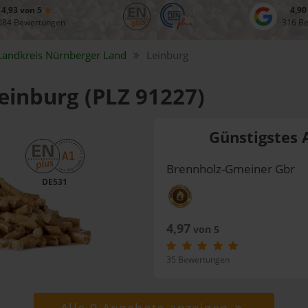
4,93 von 5
4,90
084 Bewertungen
316 B
Landkreis
Nürnberger Land
Leinburg
Leinburg (PLZ 91227)
Günstigstes 
Brennholz-Gmeiner Gbr
DE531
4,97
von 5
35 Bewertungen