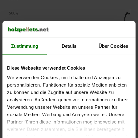
500 €
450 €
400 €
Zustimmung
Details
Über Cookies
350 €
Diese Webseite verwendet Cookies
300 €
Wir verwenden Cookies, um Inhalte und Anzeigen zu
250 €
personalisieren, Funktionen für soziale Medien anbieten
September
Januar
Mai
zu können und die Zugriffe auf unsere Website zu
2025
2026
2026
analysieren. Außerdem geben wir Informationen zu Ihrer
lose Ware
Sackware
Verwendung unserer Website an unsere Partner für
Die aktuelle Preisentwicklung für Holzpellets in Deutschland
soziale Medien, Werbung und Analysen weiter. Unsere
können Sie jederzeit auf unserer
Pelletspreise
-Seite
Partner führen diese Informationen möglicherweise mit
nachvollziehen.
weiteren Daten zusammen, die Sie ihnen bereitgestellt
haben oder die sie im Rahmen Ihrer Nutzung der Dienste