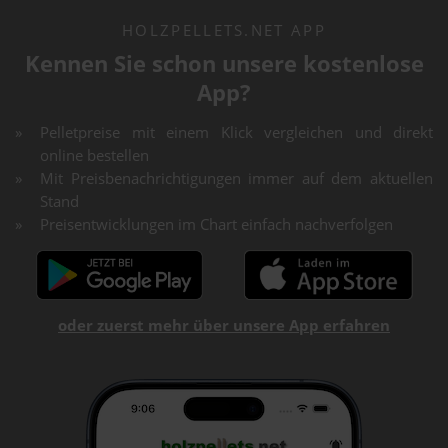
HOLZPELLETS.NET APP
Kennen Sie schon unsere kostenlose
App?
Pelletpreise mit einem Klick vergleichen und direkt
online bestellen
Mit Preisbenachrichtigungen immer auf dem aktuellen
Stand
Preisentwicklungen im Chart einfach nachverfolgen
oder zuerst mehr über unsere App erfahren