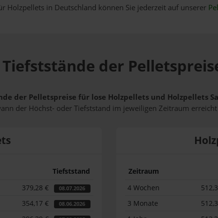
ür Holzpellets in Deutschland können Sie jederzeit auf unserer
Pel
Tiefststände der Pelletspreis
nde der Pelletspreise für lose Holzpellets und Holzpellets 
wann der Höchst- oder Tiefststand im jeweiligen Zeitraum erreich
ets
Holz
Tiefststand
Zeitraum
379,28 €
4 Wochen
512,
08.07.2026
354,17 €
3 Monate
512,
08.06.2026