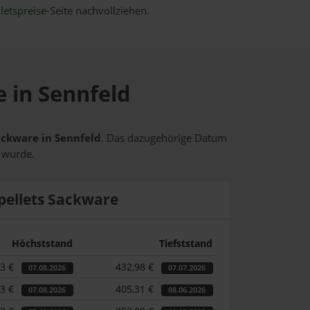
letspreise
-Seite nachvollziehen.
e in Sennfeld
Sackware in Sennfeld
. Das dazugehörige Datum
t wurde.
pellets Sackware
Höchststand
Tiefststand
33 €
432,98 €
07.08.2026
07.07.2026
33 €
405,31 €
07.08.2026
08.06.2026