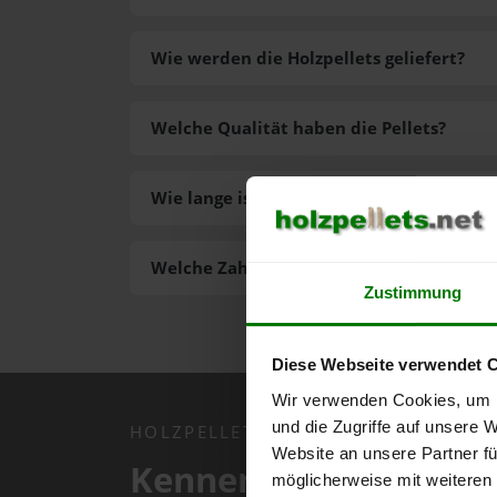
Wie werden die Holzpellets geliefert?
Welche Qualität haben die Pellets?
Wie lange ist die Lieferzeit der Pellets?
Welche Zahlungsarten gibt es?
Zustimmung
Diese Webseite verwendet 
Wir verwenden Cookies, um I
und die Zugriffe auf unsere 
HOLZPELLETS.NET APP
Website an unsere Partner fü
Kennen Sie schon uns
möglicherweise mit weiteren