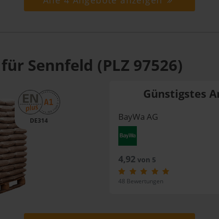
Alle 4 Angebote anzeigen
für Sennfeld (PLZ 97526)
Günstigstes A
BayWa AG
DE314
4,92
von 5
48 Bewertungen