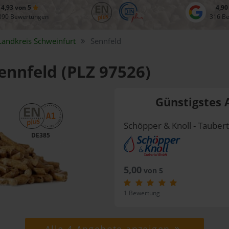
4,93 von 5
4,90
090 Bewertungen
316 B
Landkreis
Schweinfurt
Sennfeld
Sennfeld (PLZ 97526)
Günstigstes 
Schöpper & Knoll - Taube
DE385
5,00
von 5
1 Bewertung