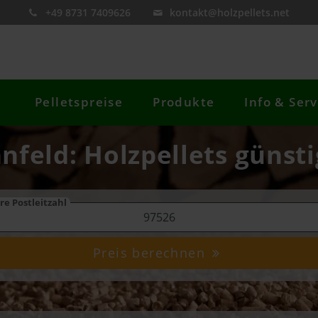
+49 8731 7409626
kontakt@holzpellets.net
Pelletspreise
Produkte
Info & Serv
nnfeld: Holzpellets günsti
re Postleitzahl
Preis berechnen