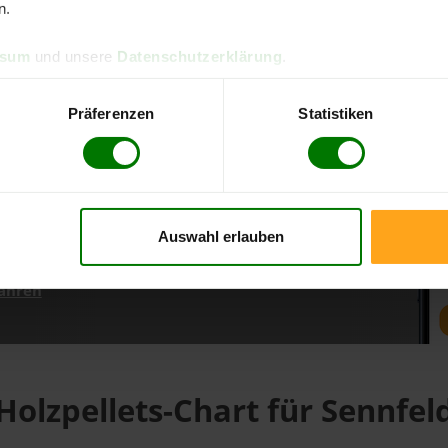
n.
ssum
und unsere
Datenschutzerklärung
.
d direkt online bestellen
m aktuellen Stand
Präferenzen
Statistiken
erfolgen
Auswahl erlauben
fahren
Holzpellets-Chart für Sennfel