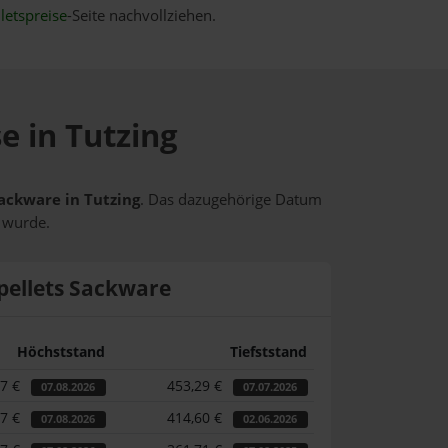
letspreise
-Seite nachvollziehen.
e in Tutzing
Sackware in Tutzing
. Das dazugehörige Datum
t wurde.
pellets Sackware
Höchststand
Tiefststand
87 €
453,29 €
07.08.2026
07.07.2026
87 €
414,60 €
07.08.2026
02.06.2026