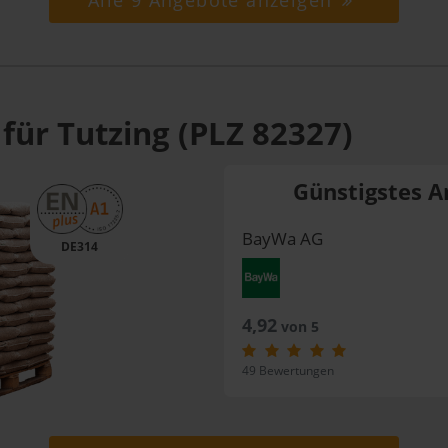
Alle 9 Angebote anzeigen
für Tutzing (PLZ 82327)
Günstigstes A
BayWa AG
DE314
4,92
von 5
49 Bewertungen