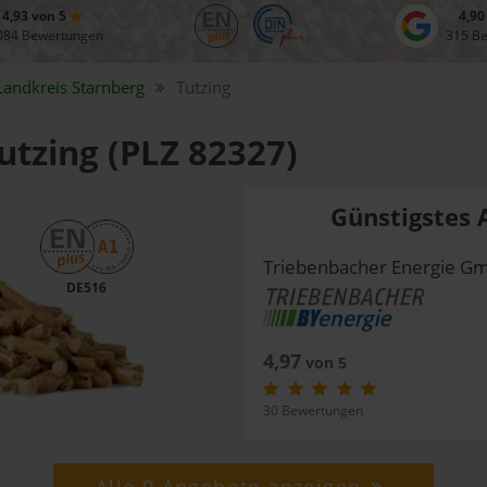
4,93 von 5
4,90
084 Bewertungen
315 B
Landkreis
Starnberg
Tutzing
Tutzing (PLZ 82327)
Günstigstes 
Triebenbacher Energie G
DE516
4,97
von 5
30 Bewertungen