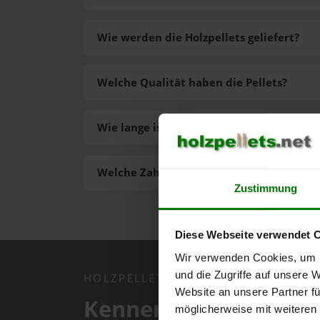
Wie werden die Holzpellets geliefert?
Welche Qualität haben die Pellets?
Wie lange ist die Lieferzeit der Pellets?
Welche Zahlungsarten gibt es?
Zustimmung
Diese Webseite verwendet 
Wir verwenden Cookies, um I
und die Zugriffe auf unsere 
HOLZPELLETS.NET APP
Website an unsere Partner fü
Kennen Sie schon uns
möglicherweise mit weiteren