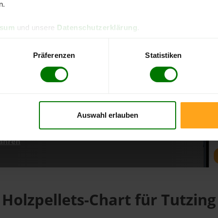
n.
ssum
und unsere
Datenschutzerklärung
.
d direkt online bestellen
m aktuellen Stand
Präferenzen
Statistiken
erfolgen
Auswahl erlauben
fahren
Holzpellets-Chart für Tutzing