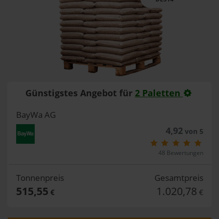
Günstigstes Angebot für
2 Paletten
BayWa AG
4,92
von 5
48 Bewertungen
Tonnenpreis
Gesamtpreis
515,55
1.020,78
€
€