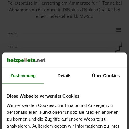
Pelletspreise in Herrsching am Ammersee für 1 Tonne bei
Abnahme
von 6 Tonnen
in DINplus-/ENplus-Qualität bei
einer Lieferstelle inkl. MwSt.:
550 €
500 €
450 €
400 €
Zustimmung
Details
Über Cookies
350 €
Diese Webseite verwendet Cookies
300 €
Wir verwenden Cookies, um Inhalte und Anzeigen zu
personalisieren, Funktionen für soziale Medien anbieten
250 €
September
Januar
Mai
zu können und die Zugriffe auf unsere Website zu
2025
2026
2026
analysieren. Außerdem geben wir Informationen zu Ihrer