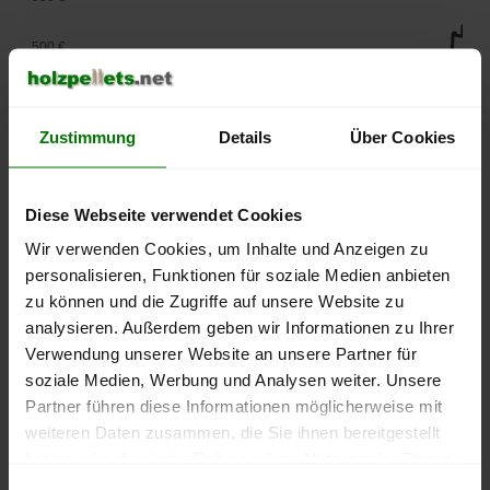
500 €
450 €
Zustimmung
Details
Über Cookies
400 €
350 €
Diese Webseite verwendet Cookies
Wir verwenden Cookies, um Inhalte und Anzeigen zu
300 €
personalisieren, Funktionen für soziale Medien anbieten
250 €
zu können und die Zugriffe auf unsere Website zu
September
Januar
Mai
analysieren. Außerdem geben wir Informationen zu Ihrer
2025
2026
2026
Verwendung unserer Website an unsere Partner für
lose Ware
Sackware
soziale Medien, Werbung und Analysen weiter. Unsere
Die aktuelle Preisentwicklung für Holzpellets in Deutschland
Partner führen diese Informationen möglicherweise mit
können Sie jederzeit auf unserer
Pelletspreise
-Seite
weiteren Daten zusammen, die Sie ihnen bereitgestellt
nachvollziehen.
haben oder die sie im Rahmen Ihrer Nutzung der Dienste
gesammelt haben.