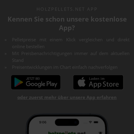
HOLZPELLETS.NET APP
Kennen Sie schon unsere kostenlose
App?
Pelletpreise mit einem Klick vergleichen und direkt
online bestellen
Mit Preisbenachrichtigungen immer auf dem aktuellen
Stand
Preisentwicklungen im Chart einfach nachverfolgen
oder zuerst mehr über unsere App erfahren