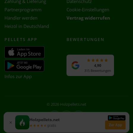
Zahlung & Lieferung
Datenschutz
Partnerprogramm
Cookie-Einstellungen
Händler werden
Vertrag widerrufen
Heizöl in Deutschland
PELLETS APP
BEWERTUNGEN
4,90
315 Bewertungen
Infos zur App
© 2026 Holzpellets.net
Facebook
Instagram
WhatsApp
Holzpellets.net
×
Zur App
★★★★★
★★★★★
gratis