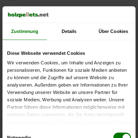
500 €
450 €
Zustimmung
Details
Über Cookies
400 €
Diese Webseite verwendet Cookies
350 €
Wir verwenden Cookies, um Inhalte und Anzeigen zu
personalisieren, Funktionen für soziale Medien anbieten
300 €
zu können und die Zugriffe auf unsere Website zu
250 €
analysieren. Außerdem geben wir Informationen zu Ihrer
September
Januar
Mai
Verwendung unserer Website an unsere Partner für
2025
2026
2026
soziale Medien, Werbung und Analysen weiter. Unsere
lose Ware
Sackware
Partner führen diese Informationen möglicherweise mit
Die aktuelle Preisentwicklung für Holzpellets in Deutschland
weiteren Daten zusammen, die Sie ihnen bereitgestellt
können Sie jederzeit auf unserer
Pelletspreise
-Seite
haben oder die sie im Rahmen Ihrer Nutzung der Dienste
nachvollziehen.
gesammelt haben.
Einwilligungsauswahl
Notwendig