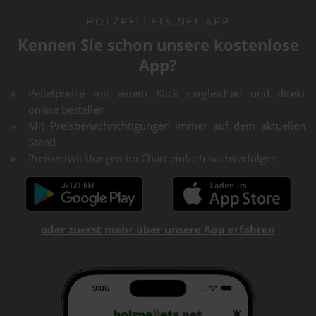
HOLZPELLETS.NET APP
Kennen Sie schon unsere kostenlose
App?
Pelletpreise mit einem Klick vergleichen und direkt
online bestellen
Mit Preisbenachrichtigungen immer auf dem aktuellen
Stand
Preisentwicklungen im Chart einfach nachverfolgen
oder zuerst mehr über unsere App erfahren