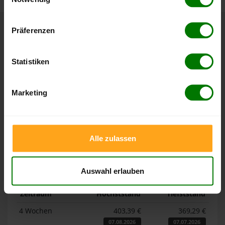
Hier finden Sie unser
Impressum
und unsere
Datenschutzerklärung
.
Präferenzen
Höchst- und Tiefststände der
Pelletspreise in Wessobrunn
Statistiken
Die Tabellen zeigen die
Höchst- und Tiefststände der
Marketing
Pelletspreise für lose Holzpellets und Holzpellets
Sackware in Wessobrunn
. Das dazugehörige Datum zeigt,
wann der Höchst- oder Tiefststand im jeweiligen Zeitraum
erreicht wurde.
Alle zulassen
Lose Holzpellets
Auswahl erlauben
Zeitraum
Höchststand
Tiefststand
4 Wochen
403,39 €
369,29 €
07.08.2026
07.07.2026