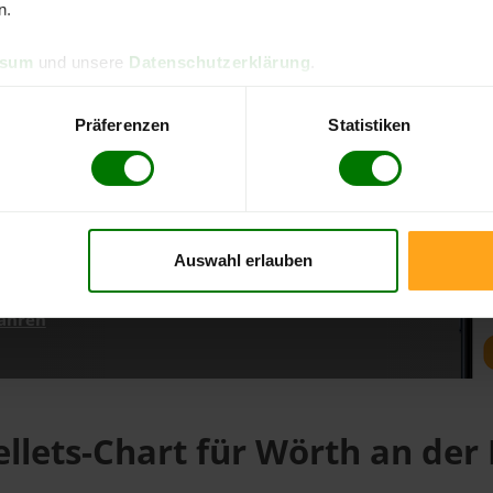
n.
ssum
und unsere
Datenschutzerklärung
.
d direkt online bestellen
m aktuellen Stand
Präferenzen
Statistiken
erfolgen
Auswahl erlauben
fahren
ellets-Chart für Wörth an der