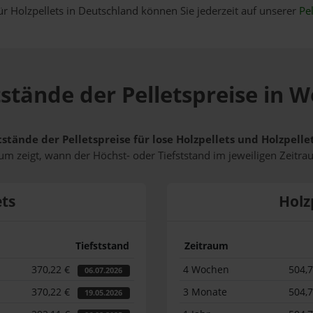
ür Holzpellets in Deutschland können Sie jederzeit auf unserer
Pel
tstände der Pelletspreise in 
tstände der Pelletspreise für lose Holzpellets und Holzpel
m zeigt, wann der Höchst- oder Tiefststand im jeweiligen Zeitra
ets
Holz
Tiefststand
Zeitraum
370,22 €
4 Wochen
504,
06.07.2026
370,22 €
3 Monate
504,
19.05.2026