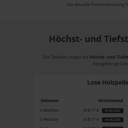
Die aktuelle Preisentwicklung f
Höchst- und Tiefs
Die Tabellen zeigen die
Höchst- und Tiefs
dazugehörige Datu
Lose Holzpell
Zeitraum
Höchststand
4 Wochen
418,77 €
06.08.2026
3 Monate
418,77 €
06.08.2026