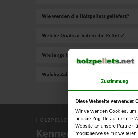
Wie werden die Holzpellets geliefert?
Welche Qualität haben die Pellets?
Wie lange ist die Lieferzeit der Pellets?
Welche Zahlungsarten gibt es?
Zustimmung
Diese Webseite verwendet 
Wir verwenden Cookies, um I
und die Zugriffe auf unsere 
HOLZPELLETS.NET APP
Website an unsere Partner fü
Kennen Sie schon uns
möglicherweise mit weiteren