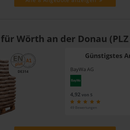
Alle 8 Angebote anzeigen
 für Wörth an der Donau (PLZ
Günstigstes A
BayWa AG
DE314
4,92
von 5
49 Bewertungen