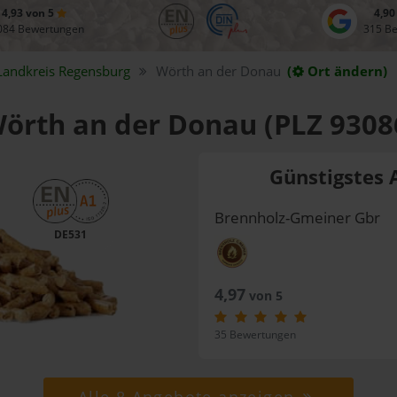
4,93 von 5
4,90
084 Bewertungen
315 B
Landkreis
Regensburg
Wörth an der Donau
(
Ort ändern)
 Wörth an der Donau (PLZ 9308
Günstigstes 
Brennholz-Gmeiner Gbr
DE531
4,97
von 5
35 Bewertungen