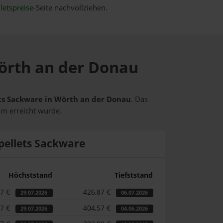
letspreise
-Seite nachvollziehen.
Wörth an der Donau
lets Sackware in Wörth an der Donau
. Das
um erreicht wurde.
pellets Sackware
Höchststand
Tiefststand
77 €
426,87 €
29.07.2026
06.07.2026
77 €
404,57 €
29.07.2026
04.06.2026