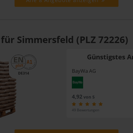
Alle 8 Angebote anzeigen
 für Simmersfeld (PLZ 72226)
Günstigstes A
BayWa AG
DE314
4,92
von 5
49 Bewertungen