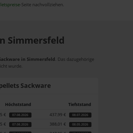
letspreise
-Seite nachvollziehen.
 in Simmersfeld
s Sackware in Simmersfeld
. Das dazugehörige
icht wurde.
pellets Sackware
Höchststand
Tiefststand
15 €
437,99 €
07.08.2026
08.07.2026
15 €
388,01 €
07.08.2026
08.05.2026