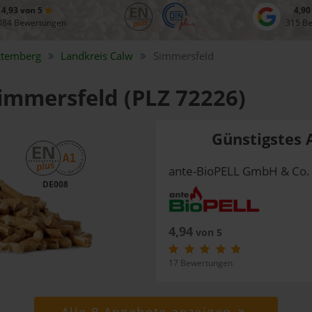
4,93 von 5
4,90
084 Bewertungen
315 B
ttemberg
Landkreis
Calw
Simmersfeld
Simmersfeld (PLZ 72226)
Günstigstes 
ante-BioPELL GmbH & Co.
DE008
4,94
von 5
17 Bewertungen