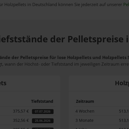
ür Holzpellets in Deutschland können Sie jederzeit auf unserer
Pel
efststände der Pelletspreise
ände der Pelletspreise für lose Holzpellets und Holzpellet
t, wann der Höchst- oder Tiefststand im jeweiligen Zeitraum erre
ets
Holz
Tiefststand
Zeitraum
375,57 €
4 Wochen
513,
07.07.2026
352,56 €
3 Monate
513,
25.06.2026