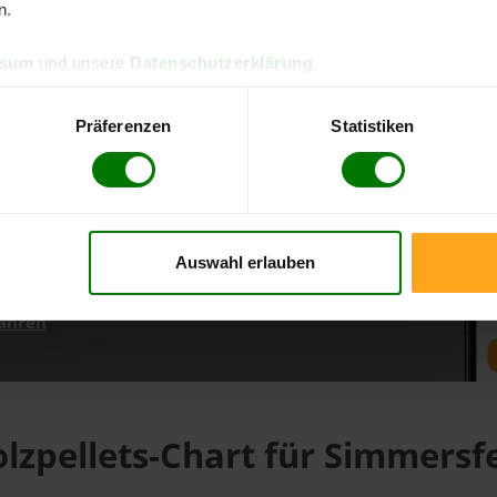
n.
ssum
und unsere
Datenschutzerklärung
.
d direkt online bestellen
m aktuellen Stand
Präferenzen
Statistiken
erfolgen
Auswahl erlauben
fahren
lzpellets-Chart für Simmersf