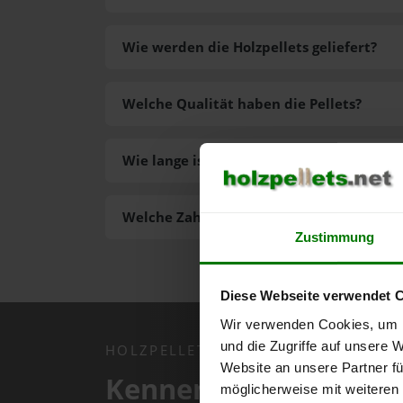
Wie werden die Holzpellets geliefert?
Welche Qualität haben die Pellets?
Wie lange ist die Lieferzeit der Pellets?
Welche Zahlungsarten gibt es?
Zustimmung
Diese Webseite verwendet 
Wir verwenden Cookies, um I
und die Zugriffe auf unsere 
HOLZPELLETS.NET APP
Website an unsere Partner fü
Kennen Sie schon uns
möglicherweise mit weiteren