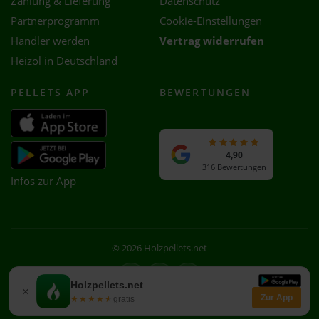
Zahlung & Lieferung
Datenschutz
Partnerprogramm
Cookie-Einstellungen
Händler werden
Vertrag widerrufen
Heizöl in Deutschland
PELLETS APP
BEWERTUNGEN
4,90
316 Bewertungen
Infos zur App
© 2026 Holzpellets.net
Facebook
Instagram
WhatsApp
Holzpellets.net
×
Zur App
★★★★★
★★★★★
gratis