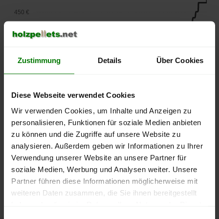
450 €
400 €
Zustimmung
Details
Über Cookies
350 €
300 €
Diese Webseite verwendet Cookies
Wir verwenden Cookies, um Inhalte und Anzeigen zu
250 €
personalisieren, Funktionen für soziale Medien anbieten
September
Januar
Mai
zu können und die Zugriffe auf unsere Website zu
2025
2026
2026
analysieren. Außerdem geben wir Informationen zu Ihrer
lose Ware
Sackware
Verwendung unserer Website an unsere Partner für
Die aktuelle Preisentwicklung für Holzpellets in Deutschland
soziale Medien, Werbung und Analysen weiter. Unsere
können Sie jederzeit auf unserer
Pelletspreise
-Seite
Partner führen diese Informationen möglicherweise mit
nachvollziehen.
weiteren Daten zusammen, die Sie ihnen bereitgestellt
haben oder die sie im Rahmen Ihrer Nutzung der Dienste
gesammelt haben.