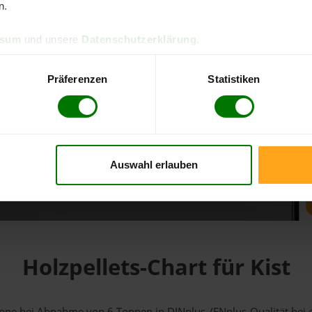
n.
d direkt online bestellen
ssum
und unsere
Datenschutzerklärung
.
m aktuellen Stand
erfolgen
Präferenzen
Statistiken
Auswahl erlauben
fahren
Holzpellets-Chart für Kist
 Tonne bei Abnahme
von 6 Tonnen
in DINplus-/ENplus-Qualität bei ei