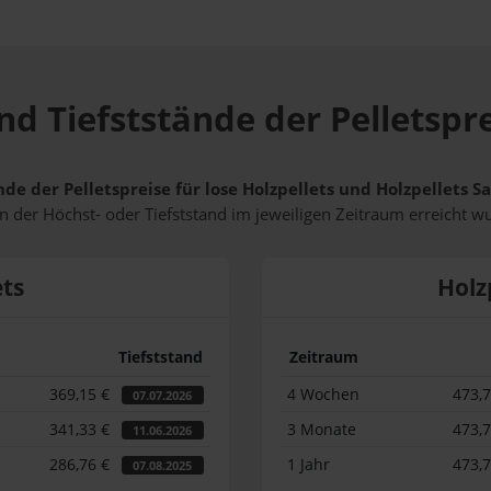
d Tiefststände der Pelletspre
de der Pelletspreise für lose Holzpellets und Holzpellets S
 der Höchst- oder Tiefststand im jeweiligen Zeitraum erreicht w
ets
Holz
Tiefststand
Zeitraum
369,15 €
4 Wochen
473,
07.07.2026
341,33 €
3 Monate
473,
11.06.2026
286,76 €
1 Jahr
473,
07.08.2025