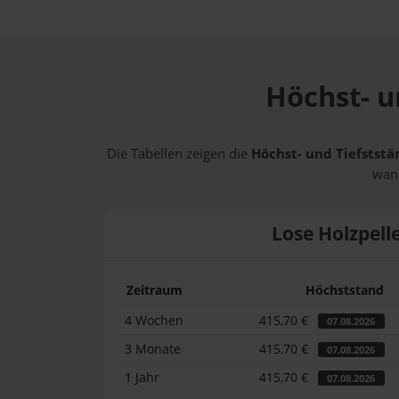
Höchst- un
Die Tabellen zeigen die
Höchst- und Tiefststän
wann
Lose Holzpell
Zeitraum
Höchststand
4 Wochen
415,70 €
07.08.2026
3 Monate
415,70 €
07.08.2026
1 Jahr
415,70 €
07.08.2026