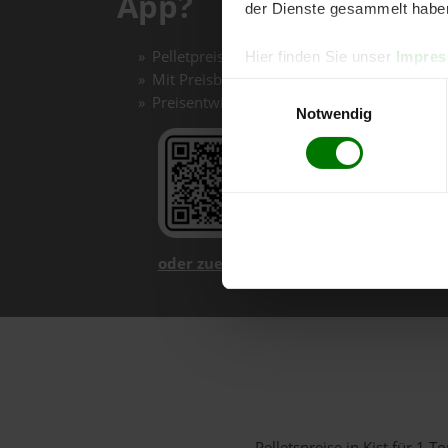
App?
der Dienste gesammelt habe
Pelletpreise mit einem Klick vergleichen un
Hier finden Sie unser
Impre
Mit Preisbenachrichtigungen immer auf de
Einwilligungsauswahl
Preisentwicklungen im Chart einfach nachv
Notwendig
oder zuerst mehr über unsere App er
Pelletspreise in Kist für 1