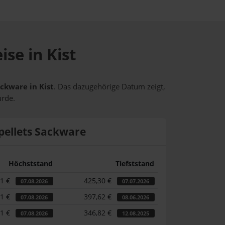
ise in Kist
ackware in Kist
. Das dazugehörige Datum zeigt,
urde.
pellets Sackware
Höchststand
Tiefststand
71 €
425,30 €
07.08.2026
07.07.2026
71 €
397,62 €
07.08.2026
08.06.2026
71 €
346,82 €
07.08.2026
12.08.2025