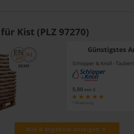
für Kist (PLZ 97270)
Günstigstes A
Schöpper & Knoll - Taube
DE385
5,00
von 5
1 Bewertung
Alle 8 Angebote anzeigen