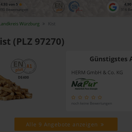
4,93 von 5
4,90
090 Bewertungen
316 B
Landkreis
Würzburg
Kist
ist (PLZ 97270)
Günstigstes 
HERM GmbH & Co. KG
DE400
noch keine Bewertungen
Alle 9 Angebote anzeigen