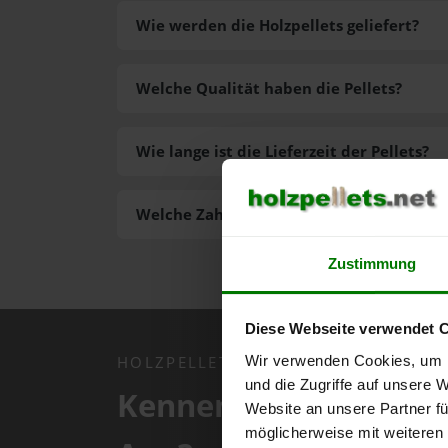
Wie werden die Holzpellets geliefert?
Welche Qualität haben die Pellets?
Wie lange ist die Lieferzeit der Pellets?
Welche Zahlungsarten gibt es?
Zustimmung
Diese Webseite verwendet 
Wir verwenden Cookies, um I
HOLZPELLETS.NET APP
und die Zugriffe auf unsere 
Kennen Sie schon uns
Website an unsere Partner fü
möglicherweise mit weiteren