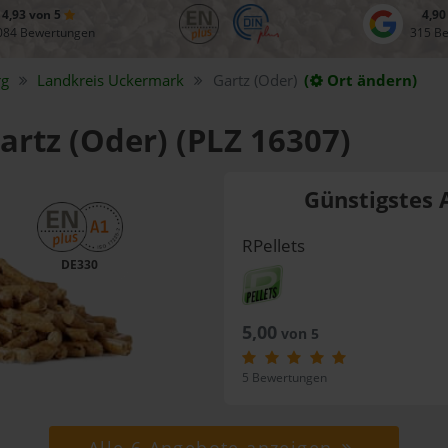
4,93 von 5
4,90
084 Bewertungen
315 B
rg
Landkreis
Uckermark
Gartz (Oder)
(
Ort ändern)
Gartz (Oder) (PLZ 16307)
Günstigstes 
RPellets
DE330
5,00
von 5
5 Bewertungen