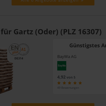
Alle 6 Angebote anzeigen
für Gartz (Oder) (PLZ 16307)
Günstigstes A
BayWa AG
DE314
4,92
von 5
49 Bewertungen