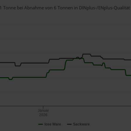
ür 1 Tonne bei Abnahme
von 6 Tonnen
in DINplus-/ENplus-Qualität b
Januar
2026
lose Ware
Sackware