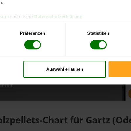
n.
ssum
und unsere
Datenschutzerklärung
.
d direkt online bestellen
m aktuellen Stand
Präferenzen
Statistiken
erfolgen
Auswahl erlauben
fahren
lzpellets-Chart für Gartz (Od