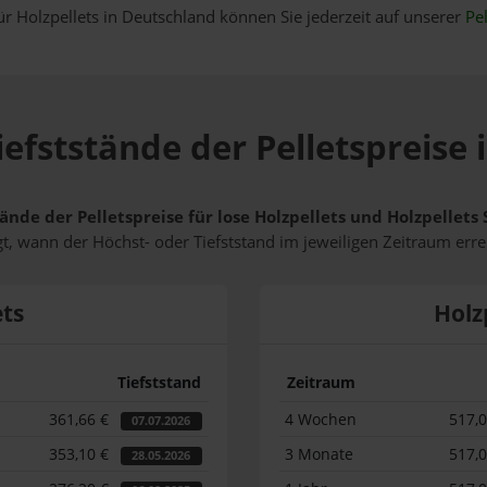
ür Holzpellets in Deutschland können Sie jederzeit auf unserer
Pel
efststände der Pelletspreise 
ände der Pelletspreise für lose Holzpellets und Holzpellets
t, wann der Höchst- oder Tiefststand im jeweiligen Zeitraum erre
ets
Holz
Tiefststand
Zeitraum
361,66 €
4 Wochen
517,
07.07.2026
353,10 €
3 Monate
517,
28.05.2026