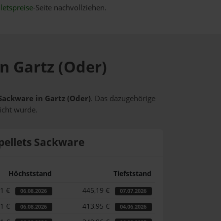
letspreise
-Seite nachvollziehen.
in Gartz (Oder)
 Sackware in Gartz (Oder)
. Das dazugehörige
icht wurde.
pellets Sackware
Höchststand
Tiefststand
01 €
445,19 €
06.08.2026
07.07.2026
01 €
413,95 €
06.08.2026
04.06.2026