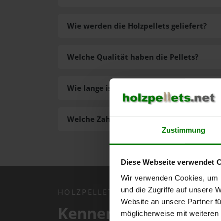
Wie werden die Holzpellets geliefert?
Welche Qualität haben die Pellets?
Wie lange ist die Lieferzeit der Pellets?
Welche Zahlungsarten gibt es?
Zustimmung
Diese Webseite verwendet 
Wir verwenden Cookies, um I
und die Zugriffe auf unsere 
HOLZPELLETS.NET APP
Website an unsere Partner fü
Kennen Sie schon uns
möglicherweise mit weiteren