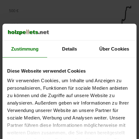
500 €
450 €
400 €
Zustimmung
Details
Über Cookies
350 €
300 €
Diese Webseite verwendet Cookies
Wir verwenden Cookies, um Inhalte und Anzeigen zu
250 €
September
Januar
Mai
personalisieren, Funktionen für soziale Medien anbieten
2025
2026
2026
zu können und die Zugriffe auf unsere Website zu
lose Ware
Sackware
analysieren. Außerdem geben wir Informationen zu Ihrer
Verwendung unserer Website an unsere Partner für
Die aktuelle Preisentwicklung für Holzpellets in Deutschland
soziale Medien, Werbung und Analysen weiter. Unsere
können Sie jederzeit auf unserer
Pelletspreise
-Seite
Partner führen diese Informationen möglicherweise mit
nachvollziehen.
weiteren Daten zusammen, die Sie ihnen bereitgestellt