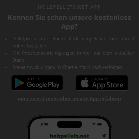
HOLZPELLETS.NET APP
Kennen Sie schon unsere kostenlose
App?
Pelletpreise mit einem Klick vergleichen und direkt
online bestellen
Mit Preisbenachrichtigungen immer auf dem aktuellen
Stand
Preisentwicklungen im Chart einfach nachverfolgen
oder zuerst mehr über unsere App erfahren