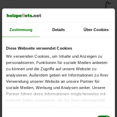
450 €
400 €
Zustimmung
Details
Über Cookies
350 €
Diese Webseite verwendet Cookies
Wir verwenden Cookies, um Inhalte und Anzeigen zu
300 €
personalisieren, Funktionen für soziale Medien anbieten
zu können und die Zugriffe auf unsere Website zu
250 €
analysieren. Außerdem geben wir Informationen zu Ihrer
September
Januar
Mai
2025
2026
2026
Verwendung unserer Website an unsere Partner für
soziale Medien, Werbung und Analysen weiter. Unsere
lose Ware
Sackware
Partner führen diese Informationen möglicherweise mit
Die aktuelle Preisentwicklung für Holzpellets in Deutschland
weiteren Daten zusammen, die Sie ihnen bereitgestellt
können Sie jederzeit auf unserer
Pelletspreise
-Seite
haben oder die sie im Rahmen Ihrer Nutzung der Dienste
nachvollziehen.
gesammelt haben.
Einwilligungsauswahl