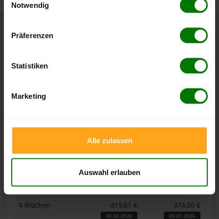
Notwendig
Hier finden Sie unser
Impressum
und unsere
Datenschutzerklärung
.
Präferenzen
Höchst- und Tiefststände der
Pelletspreise in Büttelborn
Statistiken
Die Tabellen zeigen die
Höchst- und Tiefststände der
Pelletspreise für lose Holzpellets und Holzpellets
Marketing
Sackware in Büttelborn
. Das dazugehörige Datum zeigt,
wann der Höchst- oder Tiefststand im jeweiligen Zeitraum
erreicht wurde.
Alle zulassen
Lose Holzpellets
Auswahl erlauben
Zeitraum
Höchststand
Tiefststand
4 Wochen
419,81 €
374,50 €
08.08.2026
09.07.2026