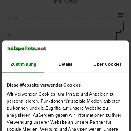
inkl. MwSt.:
500 €
450 €
400 €
Zustimmung
Details
Über Cookies
350 €
300 €
Diese Webseite verwendet Cookies
Wir verwenden Cookies, um Inhalte und Anzeigen zu
250 €
personalisieren, Funktionen für soziale Medien anbieten
September
Januar
Mai
zu können und die Zugriffe auf unsere Website zu
2025
2026
2026
analysieren. Außerdem geben wir Informationen zu Ihrer
lose Ware
Sackware
Verwendung unserer Website an unsere Partner für
Die aktuelle Preisentwicklung für Holzpellets in Deutschland
soziale Medien, Werbung und Analysen weiter. Unsere