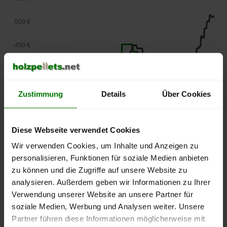
500 €
450 €
400 €
350 €
Zustimmung
Details
Über Cookies
300 €
Diese Webseite verwendet Cookies
250 €
Wir verwenden Cookies, um Inhalte und Anzeigen zu
September
Januar
Mai
2025
2026
2026
personalisieren, Funktionen für soziale Medien anbieten
zu können und die Zugriffe auf unsere Website zu
lose Ware
Sackware
analysieren. Außerdem geben wir Informationen zu Ihrer
Die aktuelle Preisentwicklung für Holzpellets in Deutschland
Verwendung unserer Website an unsere Partner für
können Sie jederzeit auf unserer
Pelletspreise
-Seite
soziale Medien, Werbung und Analysen weiter. Unsere
nachvollziehen.
Partner führen diese Informationen möglicherweise mit