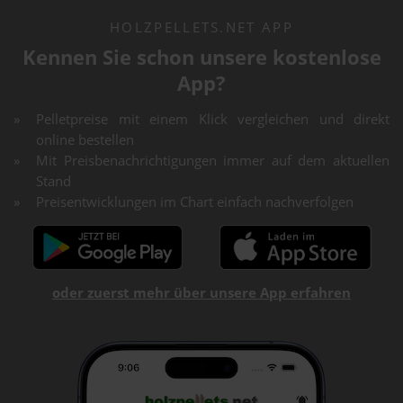
HOLZPELLETS.NET APP
Kennen Sie schon unsere kostenlose
App?
Pelletpreise mit einem Klick vergleichen und direkt
online bestellen
Mit Preisbenachrichtigungen immer auf dem aktuellen
Stand
Preisentwicklungen im Chart einfach nachverfolgen
oder zuerst mehr über unsere App erfahren