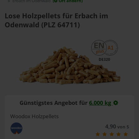
Erbach im Odenwald
(
Ort ändern)
Lose Holzpellets für Erbach im
Odenwald (PLZ 64711)
DE320
Günstigstes Angebot für
6.000 kg
Woodox Holzpellets
4,90
von 5