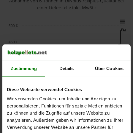
Abnahme
von 6 Tonnen
in DINplus-/ENplus-Qualität bei
einer Lieferstelle inkl. MwSt.:
500 €
450 €
400 €
Zustimmung
Details
Über Cookies
350 €
Diese Webseite verwendet Cookies
300 €
Wir verwenden Cookies, um Inhalte und Anzeigen zu
personalisieren, Funktionen für soziale Medien anbieten
250 €
September
Januar
Mai
zu können und die Zugriffe auf unsere Website zu
2025
2026
2026
analysieren. Außerdem geben wir Informationen zu Ihrer
lose Ware
Sackware
Verwendung unserer Website an unsere Partner für