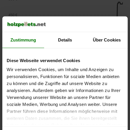
450 €
400 €
Zustimmung
Details
Über Cookies
350 €
Diese Webseite verwendet Cookies
300 €
Wir verwenden Cookies, um Inhalte und Anzeigen zu
personalisieren, Funktionen für soziale Medien anbieten
250 €
zu können und die Zugriffe auf unsere Website zu
September
Januar
Mai
2025
2026
2026
analysieren. Außerdem geben wir Informationen zu Ihrer
Verwendung unserer Website an unsere Partner für
lose Ware
Sackware
soziale Medien, Werbung und Analysen weiter. Unsere
Die aktuelle Preisentwicklung für Holzpellets in Deutschland
Partner führen diese Informationen möglicherweise mit
können Sie jederzeit auf unserer
Pelletspreise
-Seite
weiteren Daten zusammen, die Sie ihnen bereitgestellt
nachvollziehen.
haben oder die sie im Rahmen Ihrer Nutzung der Dienste