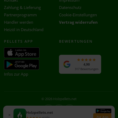
Kontakt
Impressum
Zahlung & Lieferung
Datenschutz
Partnerprogramm
Cookie-Einstellungen
Händler werden
Vertrag widerrufen
Heizöl in Deutschland
PELLETS APP
BEWERTUNGEN
4,90
317 Bewertungen
Infos zur App
© 2026 Holzpellets.net
Facebook
Instagram
WhatsApp
Holzpellets.net
×
Zur App
★★★★★
★★★★★
gratis