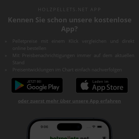
HOLZPELLETS.NET APP
Kennen Sie schon unsere kostenlose
App?
Pelletpreise mit einem Klick vergleichen und direkt
online bestellen
Mit Preisbenachrichtigungen immer auf dem aktuellen
Stand
Preisentwicklungen im Chart einfach nachverfolgen
oder zuerst mehr über unsere App erfahren