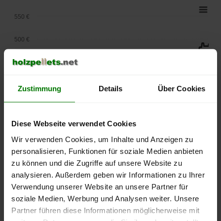
550 €
500 €
450 €
400 €
Zustimmung
Details
Über Cookies
350 €
Diese Webseite verwendet Cookies
300 €
Wir verwenden Cookies, um Inhalte und Anzeigen zu
personalisieren, Funktionen für soziale Medien anbieten
250 €
September
Januar
Mai
zu können und die Zugriffe auf unsere Website zu
2025
2026
2026
analysieren. Außerdem geben wir Informationen zu Ihrer
lose Ware
Sackware
Verwendung unserer Website an unsere Partner für
soziale Medien, Werbung und Analysen weiter. Unsere
Die aktuelle Preisentwicklung für Holzpellets in Deutschland
Partner führen diese Informationen möglicherweise mit
können Sie jederzeit auf unserer
Pelletspreise
-Seite