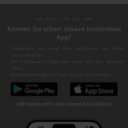
HOLZPELLETS.NET APP
Kennen Sie schon unsere kostenlose
App?
Pelletpreise mit einem Klick vergleichen und direkt
online bestellen
Mit Preisbenachrichtigungen immer auf dem aktuellen
Stand
Preisentwicklungen im Chart einfach nachverfolgen
oder zuerst mehr über unsere App erfahren