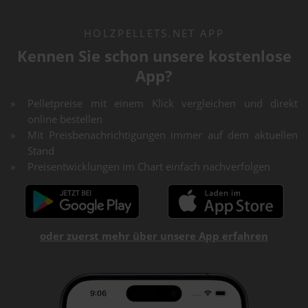
HOLZPELLETS.NET APP
Kennen Sie schon unsere kostenlose
App?
Pelletpreise mit einem Klick vergleichen und direkt
online bestellen
Mit Preisbenachrichtigungen immer auf dem aktuellen
Stand
Preisentwicklungen im Chart einfach nachverfolgen
oder zuerst mehr über unsere App erfahren