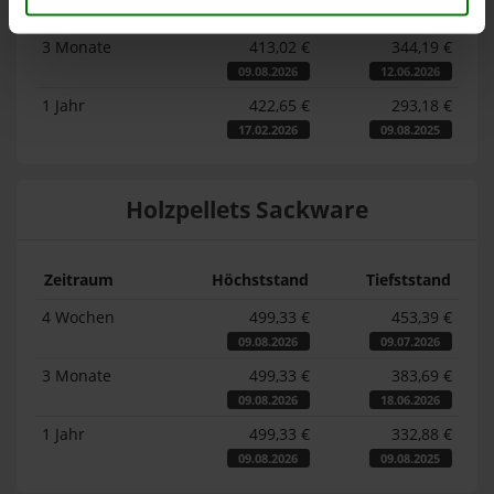
09.08.2026
09.07.2026
3 Monate
413,02 €
344,19 €
09.08.2026
12.06.2026
1 Jahr
422,65 €
293,18 €
17.02.2026
09.08.2025
Holzpellets Sackware
Zeitraum
Höchststand
Tiefststand
4 Wochen
499,33 €
453,39 €
09.08.2026
09.07.2026
3 Monate
499,33 €
383,69 €
09.08.2026
18.06.2026
1 Jahr
499,33 €
332,88 €
09.08.2026
09.08.2025