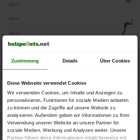
550 €
500 €
450 €
400 €
Zustimmung
Details
Über Cookies
350 €
300 €
Diese Webseite verwendet Cookies
250 €
Wir verwenden Cookies, um Inhalte und Anzeigen zu
September
Januar
Mai
personalisieren, Funktionen für soziale Medien anbieten
2025
2026
2026
zu können und die Zugriffe auf unsere Website zu
lose Ware
Sackware
analysieren. Außerdem geben wir Informationen zu Ihrer
Die aktuelle Preisentwicklung für Holzpellets in Deutschland
Verwendung unserer Website an unsere Partner für
können Sie jederzeit auf unserer
Pelletspreise
-Seite
soziale Medien, Werbung und Analysen weiter. Unsere
nachvollziehen.
Partner führen diese Informationen möglicherweise mit