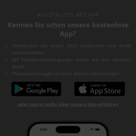
HOLZPELLETS.NET APP
Kennen Sie schon unsere kostenlose
App?
Pelletpreise mit einem Klick vergleichen und direkt
online bestellen
Mit Preisbenachrichtigungen immer auf dem aktuellen
Stand
Preisentwicklungen im Chart einfach nachverfolgen
oder zuerst mehr über unsere App erfahren