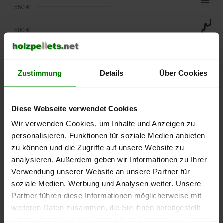
550 €
500 €
450 €
Zustimmung
Details
Über Cookies
400 €
350 €
Diese Webseite verwendet Cookies
300 €
Wir verwenden Cookies, um Inhalte und Anzeigen zu
personalisieren, Funktionen für soziale Medien anbieten
250 €
zu können und die Zugriffe auf unsere Website zu
September
Januar
Mai
analysieren. Außerdem geben wir Informationen zu Ihrer
2025
2026
2026
Verwendung unserer Website an unsere Partner für
lose Ware
Sackware
soziale Medien, Werbung und Analysen weiter. Unsere
Die aktuelle Preisentwicklung für Holzpellets in Deutschland
Partner führen diese Informationen möglicherweise mit
können Sie jederzeit auf unserer
Pelletspreise
-Seite
weiteren Daten zusammen, die Sie ihnen bereitgestellt
nachvollziehen.
haben oder die sie im Rahmen Ihrer Nutzung der Dienste