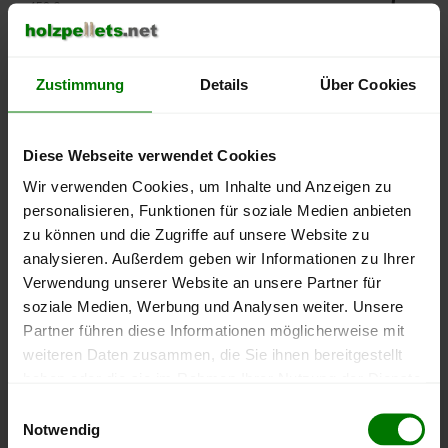
450 €
400 €
Zustimmung
Details
Über Cookies
350 €
300 €
Diese Webseite verwendet Cookies
Wir verwenden Cookies, um Inhalte und Anzeigen zu
250 €
September
Januar
Mai
personalisieren, Funktionen für soziale Medien anbieten
2025
2026
2026
zu können und die Zugriffe auf unsere Website zu
lose Ware
Sackware
analysieren. Außerdem geben wir Informationen zu Ihrer
Verwendung unserer Website an unsere Partner für
Die aktuelle Preisentwicklung für Holzpellets in Deutschland
soziale Medien, Werbung und Analysen weiter. Unsere
können Sie jederzeit auf unserer
Pelletspreise
-Seite
Partner führen diese Informationen möglicherweise mit
nachvollziehen.
weiteren Daten zusammen, die Sie ihnen bereitgestellt
haben oder die sie im Rahmen Ihrer Nutzung der Dienste
gesammelt haben.
Einwilligungsauswahl
Notwendig
Höchst- und Tiefststände der