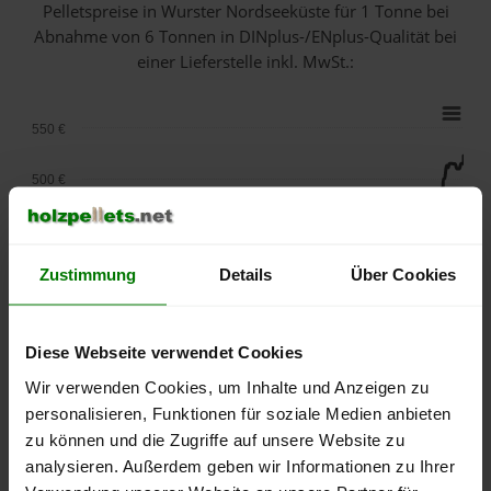
Pelletspreise in Wurster Nordseeküste für 1 Tonne bei
Abnahme
von 6 Tonnen
in DINplus-/ENplus-Qualität bei
einer Lieferstelle inkl. MwSt.:
550 €
500 €
450 €
Zustimmung
Details
Über Cookies
400 €
350 €
Diese Webseite verwendet Cookies
300 €
Wir verwenden Cookies, um Inhalte und Anzeigen zu
personalisieren, Funktionen für soziale Medien anbieten
250 €
zu können und die Zugriffe auf unsere Website zu
September
Januar
Mai
analysieren. Außerdem geben wir Informationen zu Ihrer
2025
2026
2026