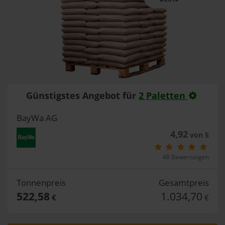
Günstigstes Angebot für
2 Paletten
BayWa AG
4,92
von 5
48 Bewertungen
Tonnenpreis
Gesamtpreis
522,58
1.034,70
€
€