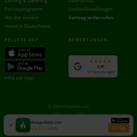
Zahlung & Lieferung
Datenschutz
Partnerprogramm
Cookie-Einstellungen
Händler werden
Vertrag widerrufen
Heizöl in Deutschland
PELLETS APP
BEWERTUNGEN
4,90
317 Bewertungen
Infos zur App
© 2026 Holzpellets.net
Facebook
Instagram
WhatsApp
Holzpellets.net
×
Zur App
★★★★★
★★★★★
gratis