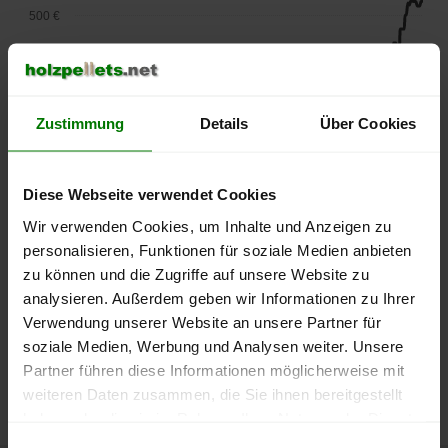
500 €
450 €
400 €
Zustimmung
Details
Über Cookies
350 €
Diese Webseite verwendet Cookies
300 €
Wir verwenden Cookies, um Inhalte und Anzeigen zu
250 €
personalisieren, Funktionen für soziale Medien anbieten
September
Januar
Mai
zu können und die Zugriffe auf unsere Website zu
2025
2026
2026
analysieren. Außerdem geben wir Informationen zu Ihrer
lose Ware
Sackware
Verwendung unserer Website an unsere Partner für
Die aktuelle Preisentwicklung für Holzpellets in Deutschland
soziale Medien, Werbung und Analysen weiter. Unsere
können Sie jederzeit auf unserer
Pelletspreise
-Seite
Partner führen diese Informationen möglicherweise mit
nachvollziehen.
weiteren Daten zusammen, die Sie ihnen bereitgestellt
haben oder die sie im Rahmen Ihrer Nutzung der Dienste
gesammelt haben.