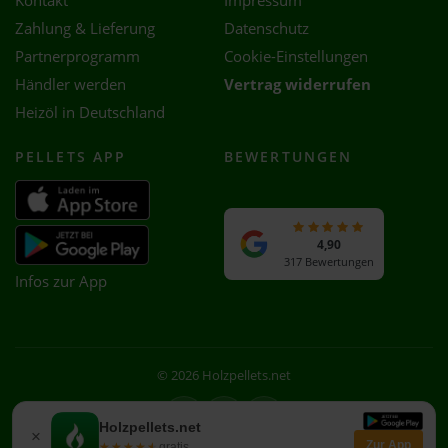
Kontakt
Impressum
Zahlung & Lieferung
Datenschutz
Partnerprogramm
Cookie-Einstellungen
Händler werden
Vertrag widerrufen
Heizöl in Deutschland
PELLETS APP
BEWERTUNGEN
4,90
317 Bewertungen
Infos zur App
© 2026 Holzpellets.net
Facebook
Instagram
WhatsApp
Holzpellets.net
×
Zur App
★★★★★
★★★★★
gratis