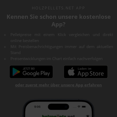
HOLZPELLETS.NET APP
Kennen Sie schon unsere kostenlose
App?
Pelletpreise mit einem Klick vergleichen und direkt
online bestellen
Mit Preisbenachrichtigungen immer auf dem aktuellen
Stand
Preisentwicklungen im Chart einfach nachverfolgen
oder zuerst mehr über unsere App erfahren