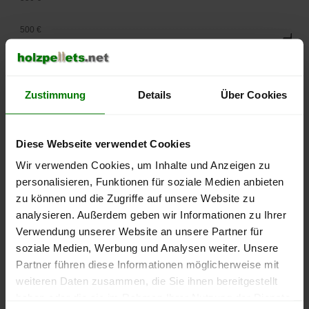
500 €
450 €
400 €
Zustimmung
Details
Über Cookies
350 €
Diese Webseite verwendet Cookies
300 €
Wir verwenden Cookies, um Inhalte und Anzeigen zu
personalisieren, Funktionen für soziale Medien anbieten
250 €
zu können und die Zugriffe auf unsere Website zu
September
Januar
Mai
2025
2026
2026
analysieren. Außerdem geben wir Informationen zu Ihrer
Verwendung unserer Website an unsere Partner für
lose Ware
Sackware
soziale Medien, Werbung und Analysen weiter. Unsere
Die aktuelle Preisentwicklung für Holzpellets in Deutschland
Partner führen diese Informationen möglicherweise mit
können Sie jederzeit auf unserer
Pelletspreise
-Seite
weiteren Daten zusammen, die Sie ihnen bereitgestellt
nachvollziehen.
haben oder die sie im Rahmen Ihrer Nutzung der Dienste