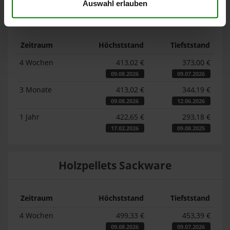
Auswahl erlauben
Lose Holzpellets
Zeitraum
Höchststand
Tiefststand
4 Wochen
413,02 €
373,00 €
09.08.2026
09.07.2026
3 Monate
413,02 €
344,19 €
09.08.2026
12.06.2026
1 Jahr
422,65 €
293,18 €
17.02.2026
09.08.2025
Holzpellets Sackware
Zeitraum
Höchststand
Tiefststand
4 Wochen
499,33 €
453,39 €
09.08.2026
09.07.2026