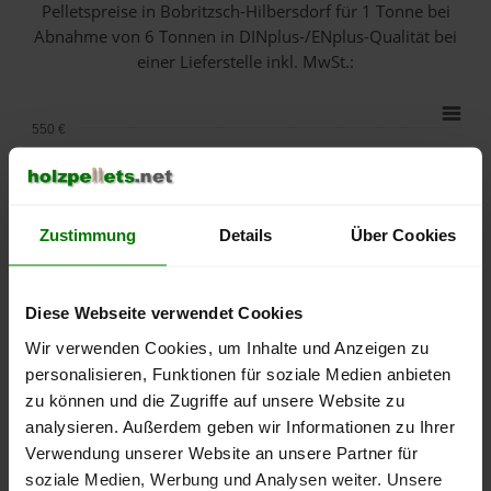
Pelletspreise in Bobritzsch-Hilbersdorf für 1 Tonne bei
Abnahme
von 6 Tonnen
in DINplus-/ENplus-Qualität bei
einer Lieferstelle inkl. MwSt.:
550 €
500 €
450 €
Zustimmung
Details
Über Cookies
400 €
Diese Webseite verwendet Cookies
350 €
Wir verwenden Cookies, um Inhalte und Anzeigen zu
personalisieren, Funktionen für soziale Medien anbieten
300 €
zu können und die Zugriffe auf unsere Website zu
analysieren. Außerdem geben wir Informationen zu Ihrer
250 €
September
Januar
Mai
Verwendung unserer Website an unsere Partner für
2025
2026
2026
soziale Medien, Werbung und Analysen weiter. Unsere