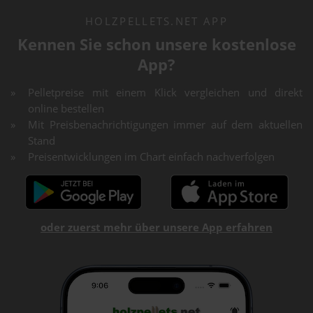
HOLZPELLETS.NET APP
Kennen Sie schon unsere kostenlose
App?
Pelletpreise mit einem Klick vergleichen und direkt
online bestellen
Mit Preisbenachrichtigungen immer auf dem aktuellen
Stand
Preisentwicklungen im Chart einfach nachverfolgen
oder zuerst mehr über unsere App erfahren