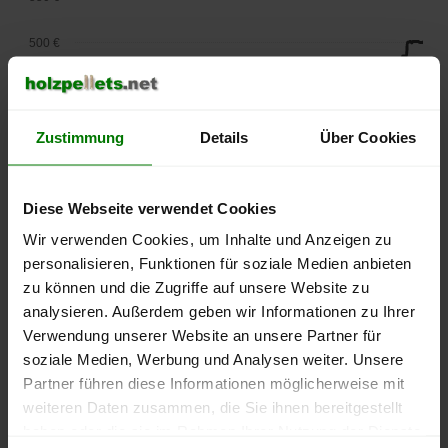
500 €
450 €
400 €
Zustimmung
Details
Über Cookies
350 €
Diese Webseite verwendet Cookies
300 €
Wir verwenden Cookies, um Inhalte und Anzeigen zu
personalisieren, Funktionen für soziale Medien anbieten
250 €
zu können und die Zugriffe auf unsere Website zu
September
Januar
Mai
2025
2026
2026
analysieren. Außerdem geben wir Informationen zu Ihrer
Verwendung unserer Website an unsere Partner für
lose Ware
Sackware
soziale Medien, Werbung und Analysen weiter. Unsere
Die aktuelle Preisentwicklung für Holzpellets in Deutschland
Partner führen diese Informationen möglicherweise mit
können Sie jederzeit auf unserer
Pelletspreise
-Seite
weiteren Daten zusammen, die Sie ihnen bereitgestellt
nachvollziehen.
haben oder die sie im Rahmen Ihrer Nutzung der Dienste