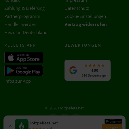
Kontakt
Impressum
Zahlung & Lieferung
Datenschutz
Partnerprogramm
Cookie-Einstellungen
Händler werden
Vertrag widerrufen
Heizöl in Deutschland
PELLETS APP
BEWERTUNGEN
4,90
316 Bewertungen
Infos zur App
© 2026 Holzpellets.net
Facebook
Instagram
WhatsApp
Holzpellets.net
×
Zur App
★★★★★
★★★★★
gratis