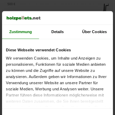
500 €
450 €
400 €
Zustimmung
Details
Über Cookies
350 €
Diese Webseite verwendet Cookies
300 €
Wir verwenden Cookies, um Inhalte und Anzeigen zu
250 €
personalisieren, Funktionen für soziale Medien anbieten
September
Januar
Mai
zu können und die Zugriffe auf unsere Website zu
2025
2026
2026
analysieren. Außerdem geben wir Informationen zu Ihrer
lose Ware
Sackware
Verwendung unserer Website an unsere Partner für
Die aktuelle Preisentwicklung für Holzpellets in Deutschland
soziale Medien, Werbung und Analysen weiter. Unsere
können Sie jederzeit auf unserer
Pelletspreise
-Seite
Partner führen diese Informationen möglicherweise mit
nachvollziehen.
weiteren Daten zusammen, die Sie ihnen bereitgestellt
haben oder die sie im Rahmen Ihrer Nutzung der Dienste
gesammelt haben.