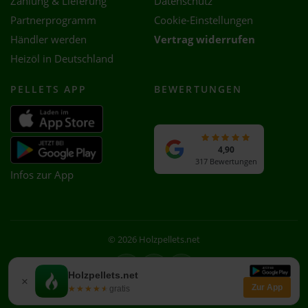
Zahlung & Lieferung
Datenschutz
Partnerprogramm
Cookie-Einstellungen
Händler werden
Vertrag widerrufen
Heizöl in Deutschland
PELLETS APP
BEWERTUNGEN
4,90
317 Bewertungen
Infos zur App
© 2026 Holzpellets.net
Facebook
Instagram
WhatsApp
Holzpellets.net
×
Zur App
★★★★★
★★★★★
gratis