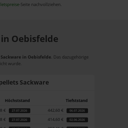
letspreise
-Seite nachvollziehen.
 in Oebisfelde
s Sackware in Oebisfelde
. Das dazugehörige
icht wurde.
pellets Sackware
Höchststand
Tiefststand
98 €
442,60 €
27.07.2026
06.07.2026
98 €
414,60 €
27.07.2026
02.06.2026