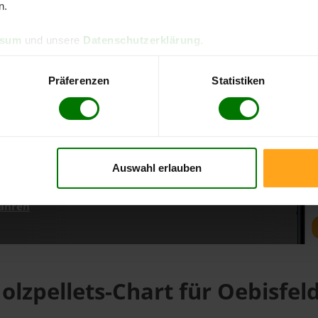
n.
ssum
und unsere
Datenschutzerklärung
.
d direkt online bestellen
m aktuellen Stand
Präferenzen
Statistiken
erfolgen
Auswahl erlauben
fahren
olzpellets-Chart für Oebisfel