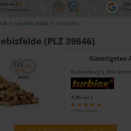
4,92 von 5
4,90
076 Bewertungen
315 B
halt
Landkreis
Börde
Oebisfelde
Oebisfelde (PLZ 39646)
Günstigstes 
Blankenburg & Öhls Gmb
DE355
4,96
von 5
23 Bewertungen