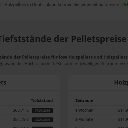
ür Holzpellets in Deutschland können Sie jederzeit auf unserer
Pel
iefststände der Pelletspreise
tände der Pelletspreise für lose Holzpellets und Holzpellet
t, wann der Höchst- oder Tiefststand im jeweiligen Zeitraum erre
ets
Holz
Tiefststand
Zeitraum
360,71 €
4 Wochen
511,
07.07.2026
352,25 €
3 Monate
511,
05.06.2026