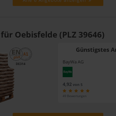
Alle 6 Angebote anzeigen
für Oebisfelde (PLZ 39646)
Günstigstes A
BayWa AG
DE314
4,92
von 5
49 Bewertungen