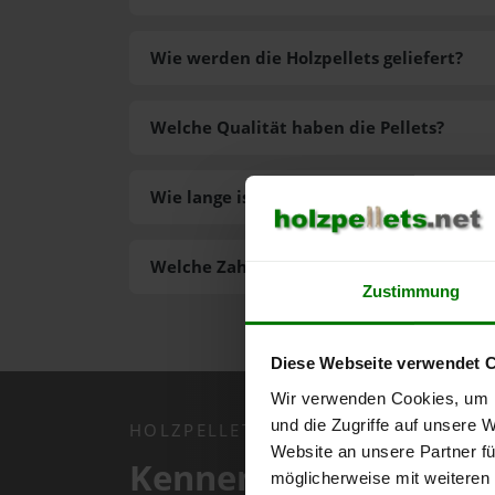
Wie werden die Holzpellets geliefert?
Welche Qualität haben die Pellets?
Wie lange ist die Lieferzeit der Pellets?
Welche Zahlungsarten gibt es?
Zustimmung
Diese Webseite verwendet 
Wir verwenden Cookies, um I
und die Zugriffe auf unsere 
HOLZPELLETS.NET APP
Website an unsere Partner fü
Kennen Sie schon uns
möglicherweise mit weiteren