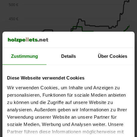
500 €
450 €
400 €
350 €
Zustimmung
Details
Über Cookies
300 €
250 €
Diese Webseite verwendet Cookies
September
Januar
Mai
2025
2026
2026
Wir verwenden Cookies, um Inhalte und Anzeigen zu
lose Ware
Sackware
personalisieren, Funktionen für soziale Medien anbieten
zu können und die Zugriffe auf unsere Website zu
Die aktuelle Preisentwicklung für Holzpellets in Deutschland
analysieren. Außerdem geben wir Informationen zu Ihrer
können Sie jederzeit auf unserer
Pelletspreise
-Seite
Verwendung unserer Website an unsere Partner für
nachvollziehen.
soziale Medien, Werbung und Analysen weiter. Unsere
Partner führen diese Informationen möglicherweise mit